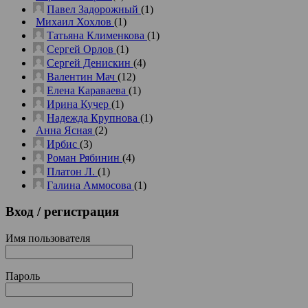
Павел Задорожный
(1)
Михаил Хохлов
(1)
Татьяна Клименкова
(1)
Сергей Орлов
(1)
Сергей Денискин
(4)
Валентин Мач
(12)
Елена Караваева
(1)
Ирина Кучер
(1)
Надежда Крупнова
(1)
Анна Ясная
(2)
Ирбис
(3)
Роман Рябинин
(4)
Платон Л.
(1)
Галина Аммосова
(1)
Вход
/ регистрация
Имя пользователя
Пароль