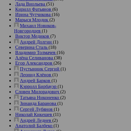
Лада Виольева
(51)
Кирилл Фатьянов
(6)
Ирина Чутчикова
(16)
Марыся Млодик
(2)
Михаил Новиков-
Новгородцев
(1)
Виктор Медиков
(7)
Андрей Долгин
(1)
Северина Сталь
(18)
Владимир Толмачев
(16)
Алёна Селиванова
(38)
Егор Александров
(26)
Пустынник Сергий
(1)
Леонид Клёнов
(1)
Андрей Барков
(1)
Кэрролл Бирбауэр
(1)
Словен Милорадович
(2)
Татьяна Никоненко
(2)
Зинаида Баранова
(1)
Сергей Лубянов
(1)
Николай Кикешев
(11)
Андрей Леднев
(2)
Анатолий Балбеко
(1)