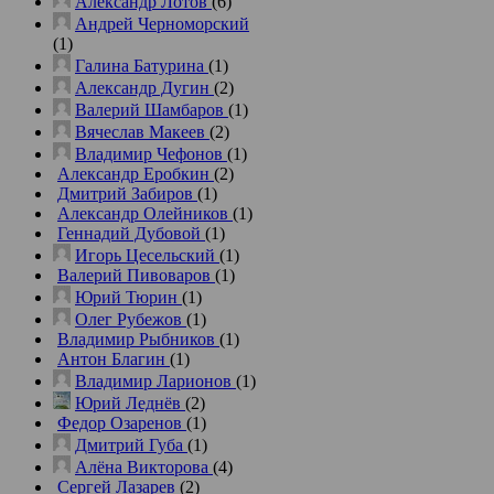
Александр Лотов
(6)
Андрей Черноморский
(1)
Галина Батурина
(1)
Александр Дугин
(2)
Валерий Шамбаров
(1)
Вячеслав Макеев
(2)
Владимир Чефонов
(1)
Александр Еробкин
(2)
Дмитрий Забиров
(1)
Александр Олейников
(1)
Геннадий Дубовой
(1)
Игорь Цесельский
(1)
Валерий Пивоваров
(1)
Юрий Тюрин
(1)
Олег Рубежов
(1)
Владимир Рыбников
(1)
Антон Благин
(1)
Владимир Ларионов
(1)
Юрий Леднёв
(2)
Федор Озаренов
(1)
Дмитрий Губа
(1)
Алёна Викторова
(4)
Сергей Лазарев
(2)