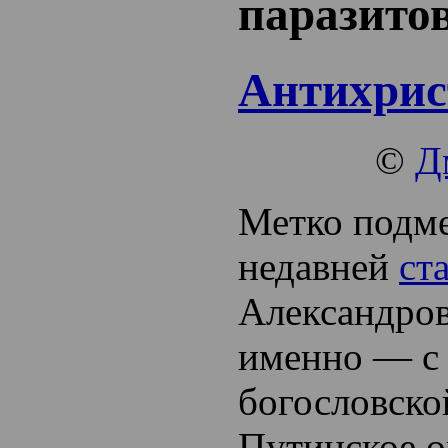
паразитов
Антихрис
©
Д
Метко подме
недавней
ст
Александров
именно — с 
богословско
Путинское о