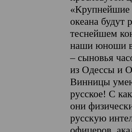
«Крупнейшие 
океана будут р
теснейшем ко
наши юноши в
– сыновья час
из Одессы и 
Винницы умею
русское! С ка
они физическ
русскую инте
офицеров, ака