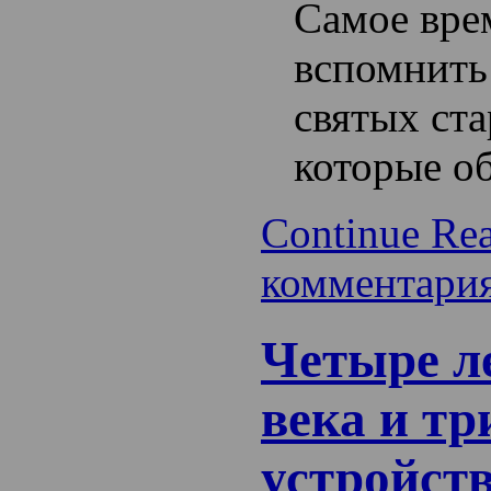
Самое вре
вспомнит
святых ста
которые о
Continue Re
комментари
Четыре л
века и тр
устройст