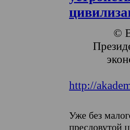
цивилиза
© 
Презид
экон
http://akade
Уже без малог
пресловутой ц