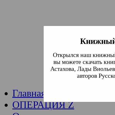
Книжный
Институт богослови
Открылся наш книжный
Традиции СВА
(Сла
вы можете скачать кни
Астахова, Лады Виольев
Академия)
авторов Русск
Главная
ОПЕРАЦИЯ Z