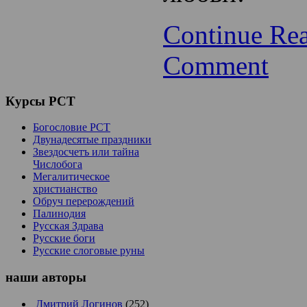
Continue Re
Comment
Курсы
РСТ
Богословие РСТ
Двунадесятые праздники
Звездосчетъ или тайна
Числобога
Мегалитическое
христианство
Обруч перерождений
Палинодия
Русская Здрава
Русские боги
Русские слоговые руны
наши
авторы
Дмитрий Логинов
(252)