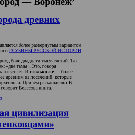
‘город — Воронеж’
орода древних
я является более развернутым вариантом
ниги
ГЛУБИНЫ РУССКОЙ ИСТОРИИ
риод боле двадцати тысячелетий. Так
к: «две тьмы». Это, говоря
ь тысяч лет. И
столько же
— более
ее древним из поселений, которые
 археологи. Причем раскапывают В
оворит Велесова книга.
s
ая цивилизация
стенковцами»