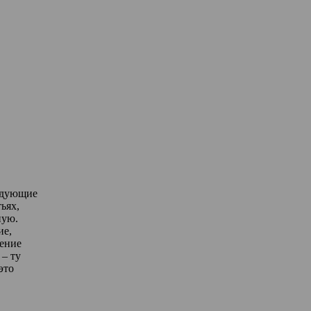
едующие
ьях,
ную.
ие,
дение
– ту
это