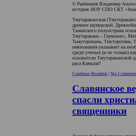
© Рыбников Владимир Анатол
историк НОУ СПО СКТ «Знан
Тмутараканская (Тмутораканс
древнее шумерской. Древнейш
Таманского полуострова осно
Тмутаракань – Гермонасс, Мат
Тьмуторокань, Тмуторотань, Т
именования указывает на нео
среди ученых (и не только) ид
основатели Тмутораканской ци
раса Кавказа?
Continue Reading
|
No Comment
Славянское ве
спасли христи
священники