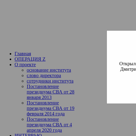
Институт богословия Русско
СВА
(Славянская Всемирная
Главная
ОПЕРАЦИЯ Z
Открылс
О проекте
Дмитри
основание института
слово директора
сотрудники института
Постановление
президиума СВА от 28
января 2013
Постановление
президиума СВА от 19
февраля 2014 года
Постановление
президиума СВА от 4
апреля 2020 года
ИНТЕРВЬЮ