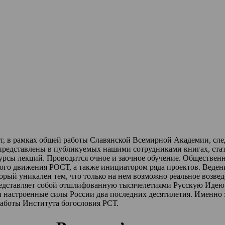
ет, в рамках общей работы Славянской Всемирной Академии, сл
 представлены в публикуемых нашими сотрудниками книгах, стат
урсы лекций
.
Проводится очное и заочное обучение.
Обществен
ного движения РОСТ,
а также инициатором ряда проектов.
Веден
торый уникален тем, что только на нем возможно реальное возве
редставляет собой отшлифованную тысячелетиями Русскую Идею 
и настроенные силы России два последних десятилетия.
Именно 
работы Института богословия РСТ.