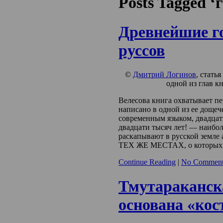
Posts Tagged 
Древнейшие г
руссов
©
Дмитрий Логинов
, стать
одной из глав к
Велесова книга охватывает пе
написано в одной из ее дощече
современным языком, двадцат
двадцати тысяч лет! — наибол
раскапывают в русской земле
ТЕХ ЖЕ МЕСТАХ, о которых г
Continue Reading
|
No Comment
Тмутараканск
основана «ко