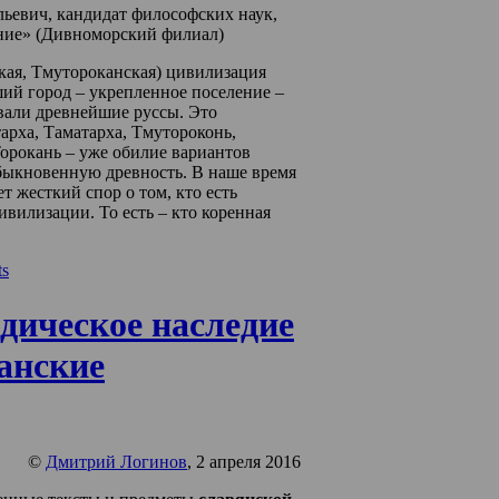
ьевич, кандидат философских наук,
ие» (Дивноморский филиал)
кая, Тмутороканская) цивилизация
ий город – укрепленное поселение –
вали древнейшие руссы. Это
арха, Таматарха, Тмутороконь,
орокань – уже обилие вариантов
быкновенную древность. В наше время
ет жесткий спор о том, кто есть
вилизации. То есть – кто коренная
s
дическое наследие
анские
©
Дмитрий Логинов
, 2 апреля 2016