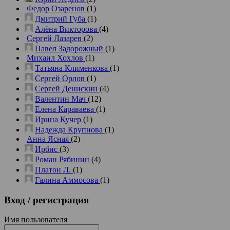
Федор Озаренов
(1)
Дмитрий Губа
(1)
Алёна Викторова
(4)
Сергей Лазарев
(2)
Павел Задорожный
(1)
Михаил Хохлов
(1)
Татьяна Клименкова
(1)
Сергей Орлов
(1)
Сергей Денискин
(4)
Валентин Мач
(12)
Елена Караваева
(1)
Ирина Кучер
(1)
Надежда Крупнова
(1)
Анна Ясная
(2)
Ирбис
(3)
Роман Рябинин
(4)
Платон Л.
(1)
Галина Аммосова
(1)
Вход
/ регистрация
Имя пользователя