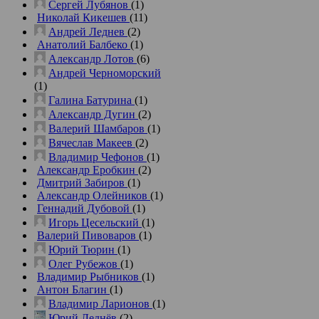
Сергей Лубянов
(1)
Николай Кикешев
(11)
Андрей Леднев
(2)
Анатолий Балбеко
(1)
Александр Лотов
(6)
Андрей Черноморский
(1)
Галина Батурина
(1)
Александр Дугин
(2)
Валерий Шамбаров
(1)
Вячеслав Макеев
(2)
Владимир Чефонов
(1)
Александр Еробкин
(2)
Дмитрий Забиров
(1)
Александр Олейников
(1)
Геннадий Дубовой
(1)
Игорь Цесельский
(1)
Валерий Пивоваров
(1)
Юрий Тюрин
(1)
Олег Рубежов
(1)
Владимир Рыбников
(1)
Антон Благин
(1)
Владимир Ларионов
(1)
Юрий Леднёв
(2)