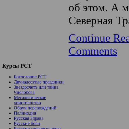
об этом. А 
Северная Тр
Continue Re
Comments
Курсы
РСТ
Богословие РСТ
Двунадесятые праздники
Звездосчетъ или тайна
Числобога
Мегалитическое
христианство
Обруч перерождений
Палинодия
Русская Здрава
Русские боги
Русские слоговые руны