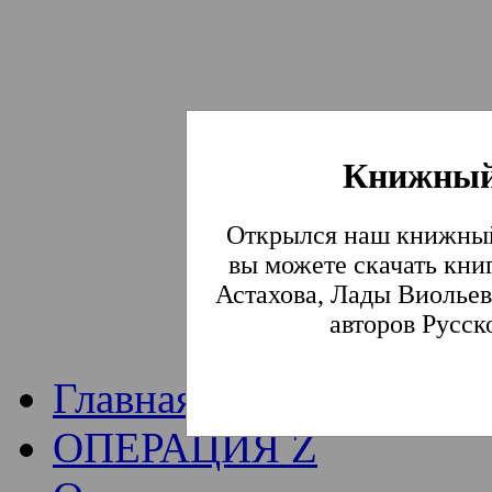
Книжный
Институт богослови
Открылся наш книжный
Традиции СВА
(Сла
вы можете скачать кни
Астахова, Лады Виольев
Академия)
авторов Русск
Главная
ОПЕРАЦИЯ Z