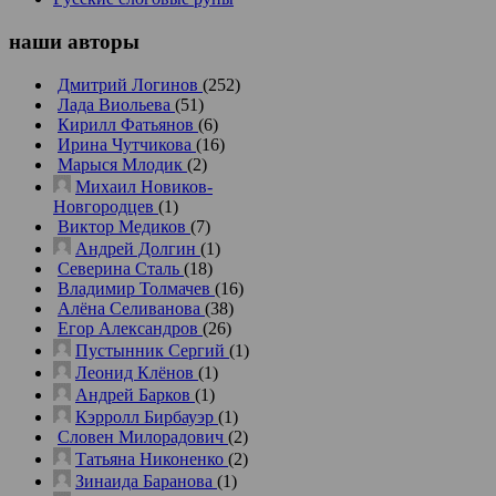
наши
авторы
Дмитрий Логинов
(252)
Лада Виольева
(51)
Кирилл Фатьянов
(6)
Ирина Чутчикова
(16)
Марыся Млодик
(2)
Михаил Новиков-
Новгородцев
(1)
Виктор Медиков
(7)
Андрей Долгин
(1)
Северина Сталь
(18)
Владимир Толмачев
(16)
Алёна Селиванова
(38)
Егор Александров
(26)
Пустынник Сергий
(1)
Леонид Клёнов
(1)
Андрей Барков
(1)
Кэрролл Бирбауэр
(1)
Словен Милорадович
(2)
Татьяна Никоненко
(2)
Зинаида Баранова
(1)