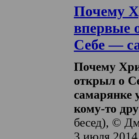
Почему Х
впервые 
Себе — с
Почему Хри
открыл о С
самарянке у
кому-то др
бесед), © Д
3 июля 2014