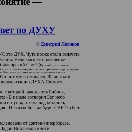
‘понятие —
ет по ДУХУ
©
Дмитрий Логинов
С это ДУХ. Чуть позже стали означать
учайно. Ведь высшее проявленье
 Фаворский Свет! (
Русский митрополит
писал: «Чем на митрополичьем престоле сидеть, лучше
де Лавры — там вместо солнца земного светит
 Он потому и нетварен, Фаворский
й визуализацию ДУХА Святого.
, с которой начинается Библия,
те: «В начале сотворил Бог небо
на и пуста, и тьма над бездною,
ю. И сказал Бог: да будет СВЕТ» (Быт
аследовали от арктов-гипербореев.
с Ладой Виольевой книге