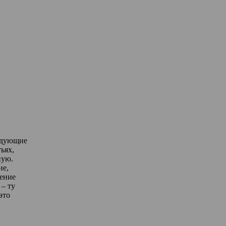
едующие
ьях,
ную.
ие,
дение
– ту
это