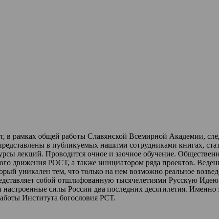
ет, в рамках общей работы Славянской Всемирной Академии, сл
 представлены в публикуемых нашими сотрудниками книгах, стат
урсы лекций
.
Проводится очное и заочное обучение.
Обществен
ного движения РОСТ,
а также инициатором ряда проектов.
Веден
торый уникален тем, что только на нем возможно реальное возве
редставляет собой отшлифованную тысячелетиями Русскую Идею 
и настроенные силы России два последних десятилетия.
Именно 
работы Института богословия РСТ.