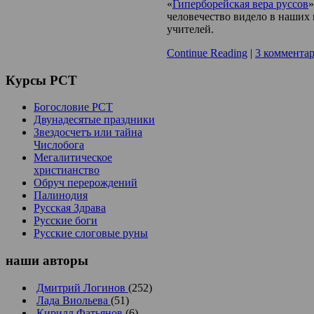
«
Гиперборейская вера руссов
»
человечество видело в наших
учителей.
Continue Reading
|
3 коммента
Курсы
РСТ
Богословие РСТ
Двунадесятые праздники
Звездосчетъ или тайна
Числобога
Мегалитическое
христианство
Обруч перерождений
Палинодия
Русская Здрава
Русские боги
Русские слоговые руны
наши
авторы
Дмитрий Логинов
(252)
Лада Виольева
(51)
Кирилл Фатьянов
(6)