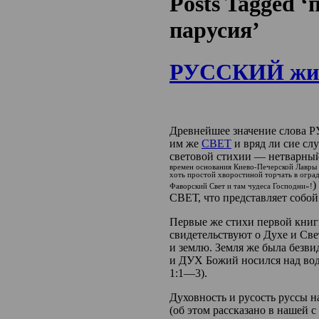
Posts Tagged 
парусия’
РУССКИЙ жив
Древнейшее значение слова РУ
им же
СВЕТ
и вряд ли сие сл
световой стихии — нетварный
времен основания Киево-Печерской Лавры 
хоть простой хворостиной торчать в огра
)
Фаворский Свет и там чудеса Господни»!
СВЕТ, что представляет собо
Первые же стихи первой книги
свидетельствуют о Духе и Све
и землю. Земля же была безвид
и ДУХ Божий носился над водо
1:1—3).
Духовность и русость руссы н
(об этом рассказано в нашей 