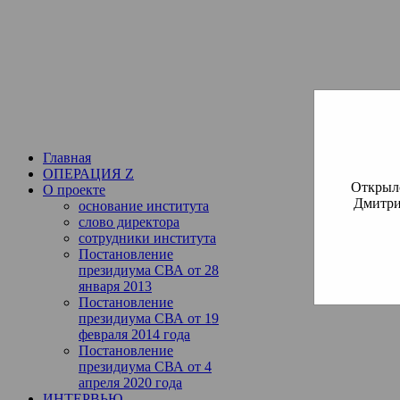
Институт богословия Русско
СВА
(Славянская Всемирная
Главная
ОПЕРАЦИЯ Z
Открылс
О проекте
Дмитри
основание института
слово директора
сотрудники института
Постановление
президиума СВА от 28
января 2013
Постановление
президиума СВА от 19
февраля 2014 года
Постановление
президиума СВА от 4
апреля 2020 года
ИНТЕРВЬЮ