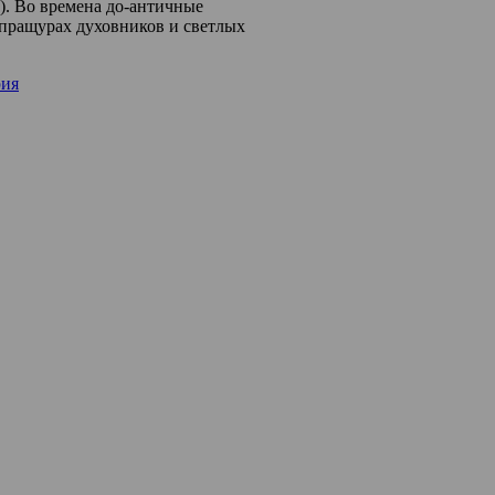
). Во времена до-античные
 пращурах духовников и светлых
рия