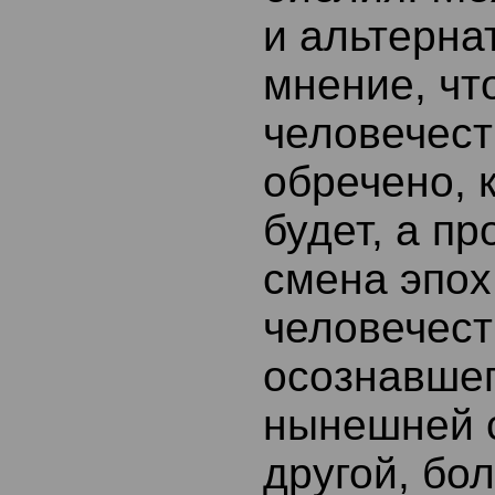
и альтерна
мнение, чт
человечест
обречено, 
будет, а п
смена эпох
человечест
осознавшег
нынешней с
другой, бо