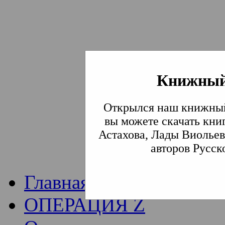
Книжный
Институт богослови
Открылся наш книжный
Традиции СВА
(Сла
вы можете скачать кни
Астахова, Лады Виольев
Академия)
авторов Русск
Главная
ОПЕРАЦИЯ Z