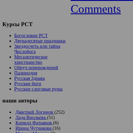
Comments
Курсы
РСТ
Богословие РСТ
Двунадесятые праздники
Звездосчетъ или тайна
Числобога
Мегалитическое
христианство
Обруч перерождений
Палинодия
Русская Здрава
Русские боги
Русские слоговые руны
наши
авторы
Дмитрий Логинов
(252)
Лада Виольева
(51)
Кирилл Фатьянов
(6)
Ирина Чутчикова
(16)