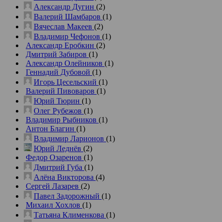
Александр Дугин
(2)
Валерий Шамбаров
(1)
Вячеслав Макеев
(2)
Владимир Чефонов
(1)
Александр Еробкин
(2)
Дмитрий Забиров
(1)
Александр Олейников
(1)
Геннадий Дубовой
(1)
Игорь Цесельский
(1)
Валерий Пивоваров
(1)
Юрий Тюрин
(1)
Олег Рубежов
(1)
Владимир Рыбников
(1)
Антон Благин
(1)
Владимир Ларионов
(1)
Юрий Леднёв
(2)
Федор Озаренов
(1)
Дмитрий Губа
(1)
Алёна Викторова
(4)
Сергей Лазарев
(2)
Павел Задорожный
(1)
Михаил Хохлов
(1)
Татьяна Клименкова
(1)