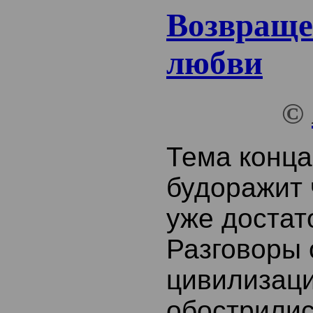
Возвраще
любви
©
Тема конца
будоражит 
уже достат
Разговоры 
цивилизац
обострилис