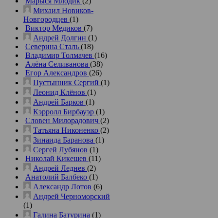
Марыся Млодик
(2)
Михаил Новиков-
Новгородцев
(1)
Виктор Медиков
(7)
Андрей Долгин
(1)
Северина Сталь
(18)
Владимир Толмачев
(16)
Алёна Селиванова
(38)
Егор Александров
(26)
Пустынник Сергий
(1)
Леонид Клёнов
(1)
Андрей Барков
(1)
Кэрролл Бирбауэр
(1)
Словен Милорадович
(2)
Татьяна Никоненко
(2)
Зинаида Баранова
(1)
Сергей Лубянов
(1)
Николай Кикешев
(11)
Андрей Леднев
(2)
Анатолий Балбеко
(1)
Александр Лотов
(6)
Андрей Черноморский
(1)
Галина Батурина
(1)