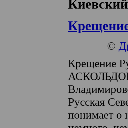
Киевский
Крещение
©
Д
Крещение Р
АСКОЛЬДОВ
Владимиро
Русская
Сев
понимает о 
немного, че