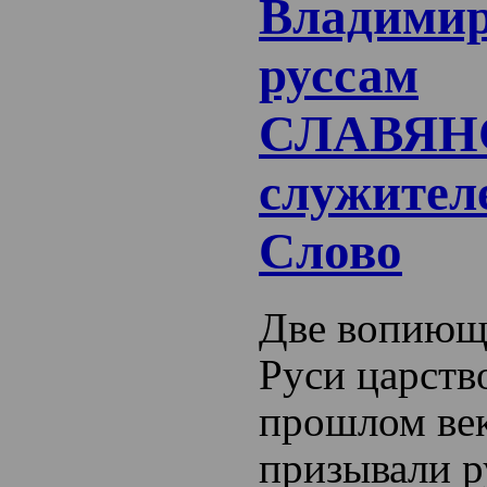
Владимир
руссам
СЛАВЯН
служител
Слово
Две вопиющ
Руси царств
прошлом век
призывали р