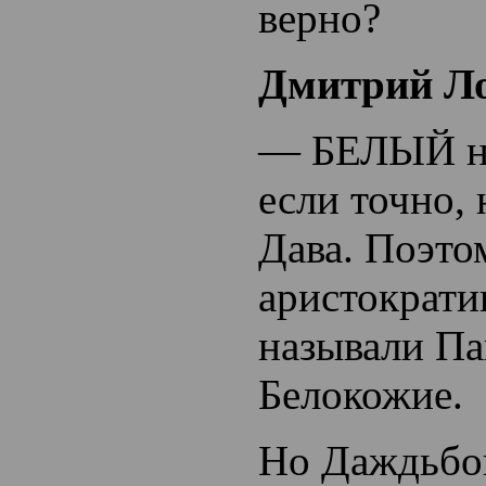
верно?
Дмитрий Ло
— БЕЛЫЙ на
если точно, 
Дава. Поэто
аристократ
называли Па
Белокожие.
Но Даждьбог