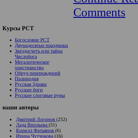
Comments
Курсы
РСТ
Богословие РСТ
Двунадесятые праздники
Звездосчетъ или тайна
Числобога
Мегалитическое
христианство
Обруч перерождений
Палинодия
Русская Здрава
Русские боги
Русские слоговые руны
наши
авторы
Дмитрий Логинов
(252)
Лада Виольева
(51)
Кирилл Фатьянов
(6)
Ирина Чутчикова
(16)