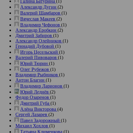
Галина Батурина
(1)
Александр Дугин
(2)
Валерий Шамбаров
(1)
Вячеслав Макеев
(2)
Владимир Чефонов
(1)
Александр Еробкин
(2)
Дмитрий Забиров
(1)
Александр Олейников
(1)
Геннадий Дубовой
(1)
Игорь Цесельский
(1)
Валерий Пивоваров
(1)
Юрий Тюрин
(1)
Олег Рубежов
(1)
Владимир Рыбников
(1)
Антон Благин
(1)
Владимир Ларионов
(1)
Юрий Леднёв
(2)
Федор Озаренов
(1)
Дмитрий Губа
(1)
Алёна Викторова
(4)
Сергей Лазарев
(2)
Павел Задорожный
(1)
Михаил Хохлов
(1)
Татьяна Клименкова
(1)