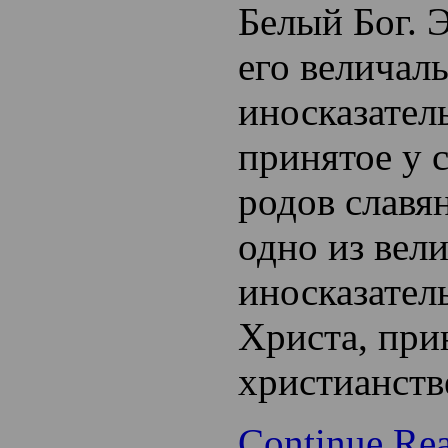
Белый Бог. Э
его величал
иносказател
принятое у 
родов славян
одно из вел
иносказател
Христа, при
христианств
Continue Re