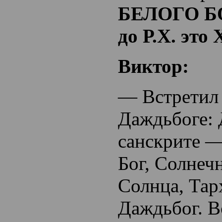
БЕЛОГО БО
до Р.Х. это 
Виктор:
— Встретил 
Даждьбоге: 
санскрите —
Бог, Солнеч
Солнца, Тар
Даждьбог. В