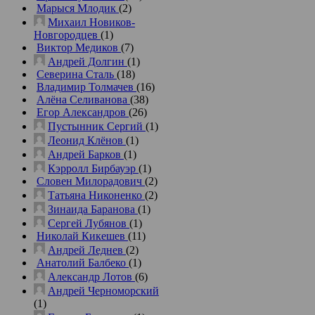
Марыся Млодик
(2)
Михаил Новиков-
Новгородцев
(1)
Виктор Медиков
(7)
Андрей Долгин
(1)
Северина Сталь
(18)
Владимир Толмачев
(16)
Алёна Селиванова
(38)
Егор Александров
(26)
Пустынник Сергий
(1)
Леонид Клёнов
(1)
Андрей Барков
(1)
Кэрролл Бирбауэр
(1)
Словен Милорадович
(2)
Татьяна Никоненко
(2)
Зинаида Баранова
(1)
Сергей Лубянов
(1)
Николай Кикешев
(11)
Андрей Леднев
(2)
Анатолий Балбеко
(1)
Александр Лотов
(6)
Андрей Черноморский
(1)