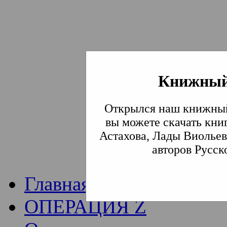
Книжный
Институт богослови
Открылся наш книжный
Традиции СВА
(Сла
вы можете скачать кни
Астахова, Лады Виольев
Академия)
авторов Русск
Главная
ОПЕРАЦИЯ Z