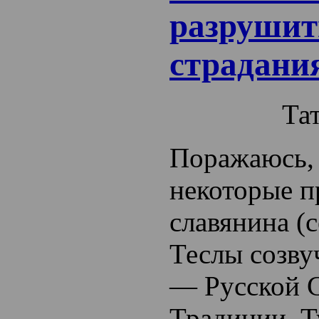
разрушить
страдани
Та
Поражаюсь, 
некоторые п
славянина (
Теслы созв
— Русской 
Традиции. Т