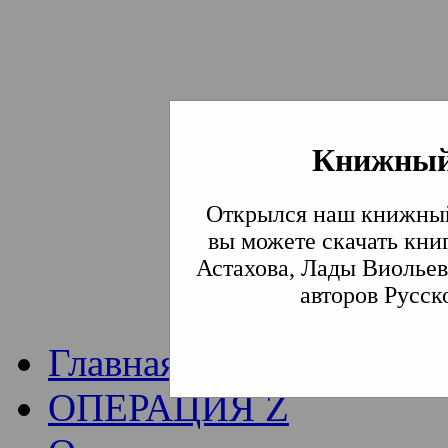
Книжный
Институт богослови
Открылся наш книжный
Традиции СВА
(Сла
вы можете скачать кни
Астахова, Лады Виольев
Академия)
авторов Русск
Главная
ОПЕРАЦИЯ Z