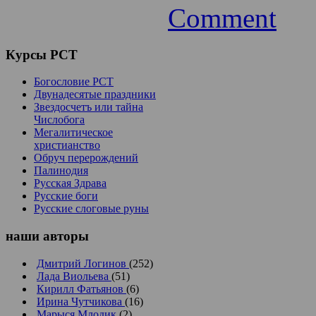
Comment
Курсы
РСТ
Богословие РСТ
Двунадесятые праздники
Звездосчетъ или тайна
Числобога
Мегалитическое
христианство
Обруч перерождений
Палинодия
Русская Здрава
Русские боги
Русские слоговые руны
наши
авторы
Дмитрий Логинов
(252)
Лада Виольева
(51)
Кирилл Фатьянов
(6)
Ирина Чутчикова
(16)
Марыся Млодик
(2)