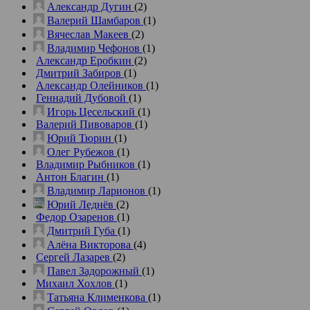
Александр Дугин
(2)
Валерий Шамбаров
(1)
Вячеслав Макеев
(2)
Владимир Чефонов
(1)
Александр Еробкин
(2)
Дмитрий Забиров
(1)
Александр Олейников
(1)
Геннадий Дубовой
(1)
Игорь Цесельский
(1)
Валерий Пивоваров
(1)
Юрий Тюрин
(1)
Олег Рубежов
(1)
Владимир Рыбников
(1)
Антон Благин
(1)
Владимир Ларионов
(1)
Юрий Леднёв
(2)
Федор Озаренов
(1)
Дмитрий Губа
(1)
Алёна Викторова
(4)
Сергей Лазарев
(2)
Павел Задорожный
(1)
Михаил Хохлов
(1)
Татьяна Клименкова
(1)