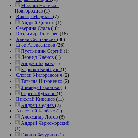
Михаил Новиков-
Новгородцев
(1)
Виктор Медиков
(7)
Андрей Долгин
(1)
Северина Сталь
(18)
Владимир Толмачев
(16)
Алёна Селиванова
(38)
Егор Александров
(26)
Пустынник Сергий
(1)
Леонид Клёнов
(1)
Андрей Барков
(1)
Кэрролл Бирбауэр
(1)
Словен Милорадович
(2)
Татьяна Никоненко
(2)
Зинаида Баранова
(1)
Сергей Лубянов
(1)
Николай Кикешев
(11)
Андрей Леднев
(2)
Анатолий Балбеко
(1)
Александр Лотов
(6)
Андрей Черноморский
(1)
Галина Батурина
(1)