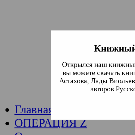
Книжный
Институт богослови
Открылся наш книжный
Традиции СВА
(Сла
вы можете скачать кни
Астахова, Лады Виольев
Академия)
авторов Русск
Главная
ОПЕРАЦИЯ Z