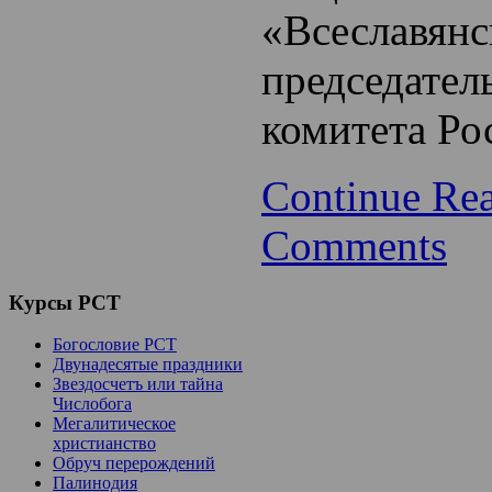
«Всеславянс
председател
комитета Ро
Continue Re
Comments
Курсы
РСТ
Богословие РСТ
Двунадесятые праздники
Звездосчетъ или тайна
Числобога
Мегалитическое
христианство
Обруч перерождений
Палинодия