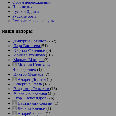
Обруч перерождений
Палинодия
Русская Здрава
Русские боги
Русские слоговые руны
наши
авторы
Дмитрий Логинов
(252)
Лада Виольева
(51)
Кирилл Фатьянов
(6)
Ирина Чутчикова
(16)
Марыся Млодик
(2)
Михаил Новиков-
Новгородцев
(1)
Виктор Медиков
(7)
Андрей Долгин
(1)
Северина Сталь
(18)
Владимир Толмачев
(16)
Алёна Селиванова
(38)
Егор Александров
(26)
Пустынник Сергий
(1)
Леонид Клёнов
(1)
Андрей Барков
(1)