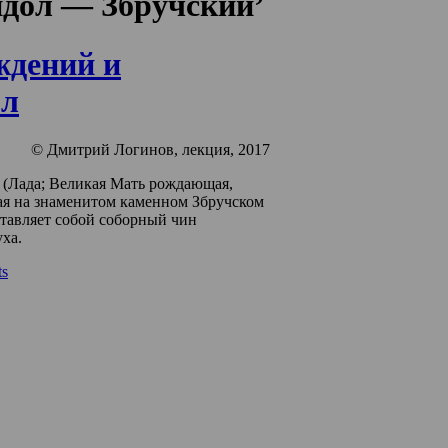
‘идол — Збручский’
ждений и
ол
© Дмитрий Логинов, лекция, 2017
(Лада; Великая Мать рождающая,
я на знаменитом каменном Збручском
тавляет собой соборный чин
уха.
s