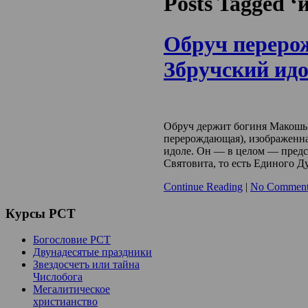
Posts Tagged 
Обруч переро
Збручский ид
Обруч держит богиня Макошь 
перерождающая), изображенна
идоле. Он — в целом — предс
Святовита, то есть Единого Д
Continue Reading
|
No Comment
Курсы
РСТ
Богословие РСТ
Двунадесятые праздники
Звездосчетъ или тайна
Числобога
Мегалитическое
христианство