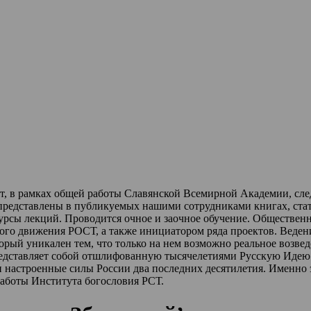
ет, в рамках общей работы Славянской Всемирной Академии, сл
 представлены в публикуемых нашими сотрудниками книгах, стат
урсы лекций
.
Проводится очное и заочное обучение.
Обществен
ного движения РОСТ,
а также инициатором ряда проектов.
Веден
торый уникален тем, что только на нем возможно реальное возве
редставляет собой отшлифованную тысячелетиями Русскую Идею 
и настроенные силы России два последних десятилетия.
Именно 
работы Института богословия РСТ.