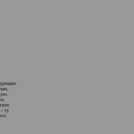
едующие
ьях,
ную.
ие,
дение
– ту
это