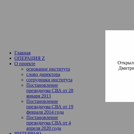
Институт богословия Русско
СВА
(Славянская Всемирная
Главная
ОПЕРАЦИЯ Z
Открылс
О проекте
Дмитри
основание института
слово директора
сотрудники института
Постановление
президиума СВА от 28
января 2013
Постановление
президиума СВА от 19
февраля 2014 года
Постановление
президиума СВА от 4
апреля 2020 года
ИНТЕРВЬЮ