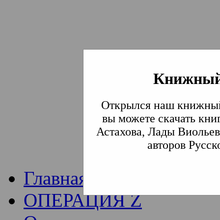
Книжный
Институт богослови
Открылся наш книжный
Традиции СВА
(Сла
вы можете скачать кни
Астахова, Лады Виольев
Академия)
авторов Русск
Главная
ОПЕРАЦИЯ Z