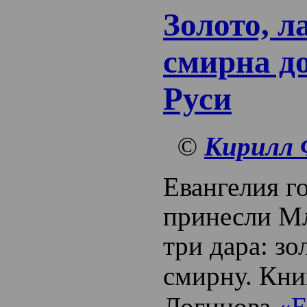
Золото, л
смирна д
Руси
©
Кирилл 
Евангелия г
принесли М
три дара: зо
смирну.
Кни
Логинова
«Е