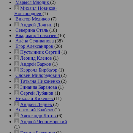
Марыся Млодик
(2)
Михаил Новиков-
Новгородцев
(1)
Виктор Медиков
(7)
Андрей Долгин
(1)
Северина Сталь
(18)
Владимир Толмачев
(16)
Алёна Селиванова
(38)
Егор Александров
(26)
Пустынник Сергий
(1)
Леонид Клёнов
(1)
Андрей Барков
(1)
Кэрролл Бирбауэр
(1)
Словен Милорадович
(2)
Татьяна Никоненко
(2)
Зинаида Баранова
(1)
Сергей Лубянов
(1)
Николай Кикешев
(11)
Андрей Леднев
(2)
Анатолий Балбеко
(1)
Александр Лотов
(6)
Андрей Черноморский
(1)
Галина Батурина
(1)