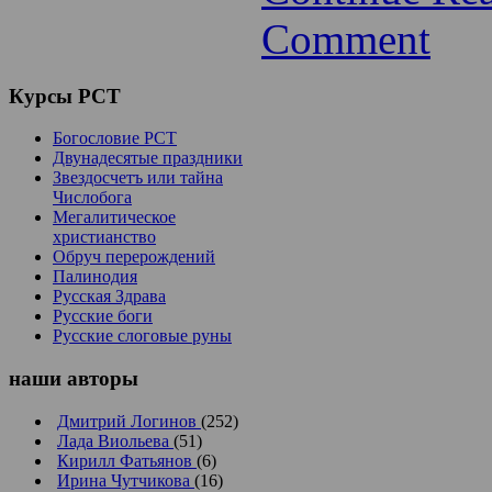
Comment
Курсы
РСТ
Богословие РСТ
Двунадесятые праздники
Звездосчетъ или тайна
Числобога
Мегалитическое
христианство
Обруч перерождений
Палинодия
Русская Здрава
Русские боги
Русские слоговые руны
наши
авторы
Дмитрий Логинов
(252)
Лада Виольева
(51)
Кирилл Фатьянов
(6)
Ирина Чутчикова
(16)