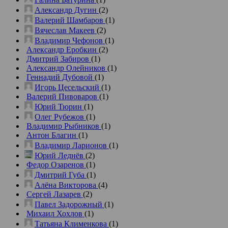
Александр Дугин
(2)
Валерий Шамбаров
(1)
Вячеслав Макеев
(2)
Владимир Чефонов
(1)
Александр Еробкин
(2)
Дмитрий Забиров
(1)
Александр Олейников
(1)
Геннадий Дубовой
(1)
Игорь Цесельский
(1)
Валерий Пивоваров
(1)
Юрий Тюрин
(1)
Олег Рубежов
(1)
Владимир Рыбников
(1)
Антон Благин
(1)
Владимир Ларионов
(1)
Юрий Леднёв
(2)
Федор Озаренов
(1)
Дмитрий Губа
(1)
Алёна Викторова
(4)
Сергей Лазарев
(2)
Павел Задорожный
(1)
Михаил Хохлов
(1)
Татьяна Клименкова
(1)