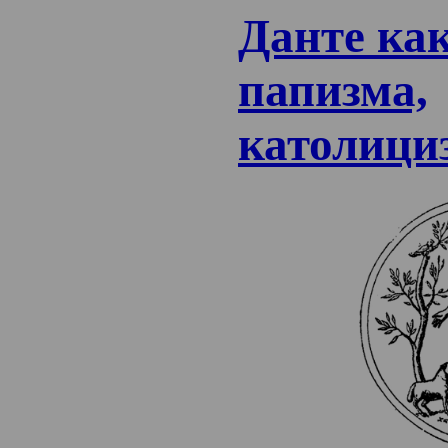
Данте ка
папизма,
католици