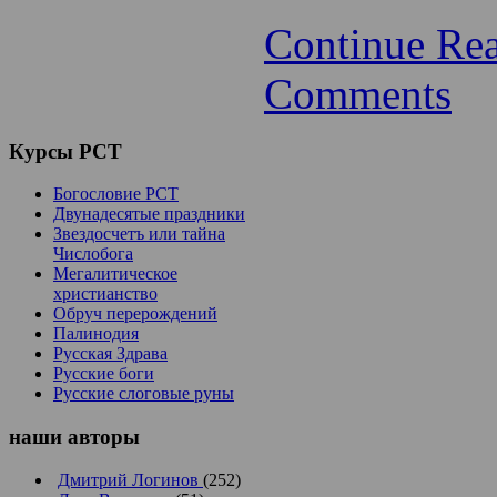
Continue Re
Comments
Курсы
РСТ
Богословие РСТ
Двунадесятые праздники
Звездосчетъ или тайна
Числобога
Мегалитическое
христианство
Обруч перерождений
Палинодия
Русская Здрава
Русские боги
Русские слоговые руны
наши
авторы
Дмитрий Логинов
(252)