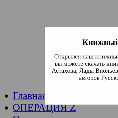
Книжный
Институт богослови
Открылся наш книжный
Традиции СВА
(Сла
вы можете скачать кни
Астахова, Лады Виольев
Академия)
авторов Русск
Главная
ОПЕРАЦИЯ Z