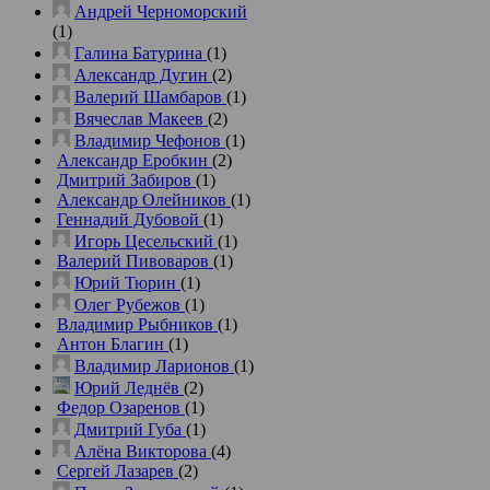
Андрей Черноморский
(1)
Галина Батурина
(1)
Александр Дугин
(2)
Валерий Шамбаров
(1)
Вячеслав Макеев
(2)
Владимир Чефонов
(1)
Александр Еробкин
(2)
Дмитрий Забиров
(1)
Александр Олейников
(1)
Геннадий Дубовой
(1)
Игорь Цесельский
(1)
Валерий Пивоваров
(1)
Юрий Тюрин
(1)
Олег Рубежов
(1)
Владимир Рыбников
(1)
Антон Благин
(1)
Владимир Ларионов
(1)
Юрий Леднёв
(2)
Федор Озаренов
(1)
Дмитрий Губа
(1)
Алёна Викторова
(4)
Сергей Лазарев
(2)