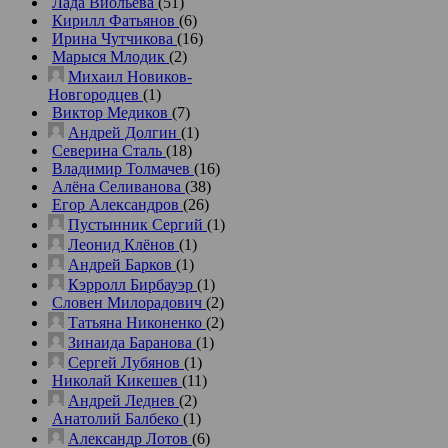
Лада Виольева
(51)
Кирилл Фатьянов
(6)
Ирина Чутчикова
(16)
Марыся Млодик
(2)
Михаил Новиков-
Новгородцев
(1)
Виктор Медиков
(7)
Андрей Долгин
(1)
Северина Сталь
(18)
Владимир Толмачев
(16)
Алёна Селиванова
(38)
Егор Александров
(26)
Пустынник Сергий
(1)
Леонид Клёнов
(1)
Андрей Барков
(1)
Кэрролл Бирбауэр
(1)
Словен Милорадович
(2)
Татьяна Никоненко
(2)
Зинаида Баранова
(1)
Сергей Лубянов
(1)
Николай Кикешев
(11)
Андрей Леднев
(2)
Анатолий Балбеко
(1)
Александр Лотов
(6)