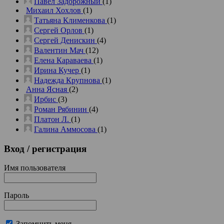
Павел Задорожный
(1)
Михаил Хохлов
(1)
Татьяна Клименкова
(1)
Сергей Орлов
(1)
Сергей Денискин
(4)
Валентин Мач
(12)
Елена Караваева
(1)
Ирина Кучер
(1)
Надежда Крупнова
(1)
Анна Ясная
(2)
Ирбис
(3)
Роман Рябинин
(4)
Платон Л.
(1)
Галина Аммосова
(1)
Вход
/ регистрация
Имя пользователя
Пароль
Запомнить меня