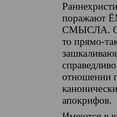
Раннехристи
поражают
СМЫСЛА. Он
то прямо-та
зашкаливаю
справедливо
отношении 
канонически
апокрифов.
Имеются в 