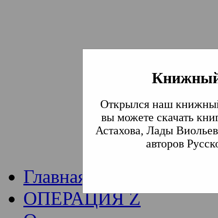
Книжный
Институт богослови
Открылся наш книжный
Традиции СВА
(Сла
вы можете скачать кни
Астахова, Лады Виольев
Академия)
авторов Русск
Главная
ОПЕРАЦИЯ Z