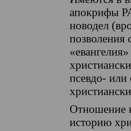
апокрифы Р
новодел (вро
позволения с
«евангелия»
христиански
псевдо- или 
христиански
Отношение к
историю хри