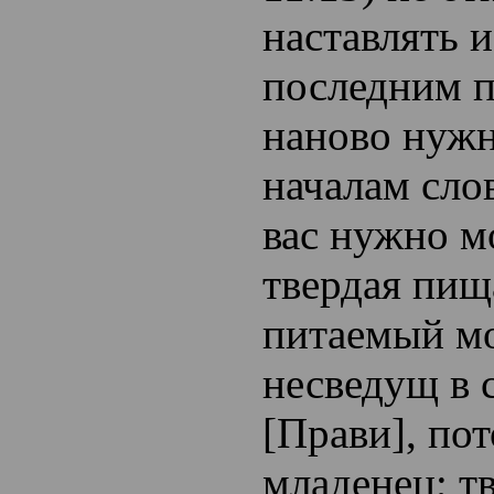
наставлять и
последним п
наново нуж
началам сло
вас нужно мо
твердая пищ
питаемый м
несведущ в 
[Прави], по
младенец; т