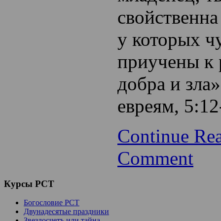
свойственна
у которых ч
приучены к
добра и зла
евреям, 5:12
Continue Re
Comment
Курсы
РСТ
Богословие РСТ
Двунадесятые праздники
Звездосчетъ или тайна