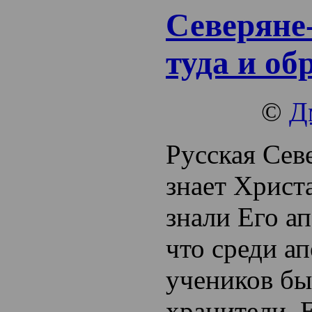
Северяне
туда и об
©
Д
Русская Сев
знает Христа
знали Его а
что среди а
учеников бы
хранители. 