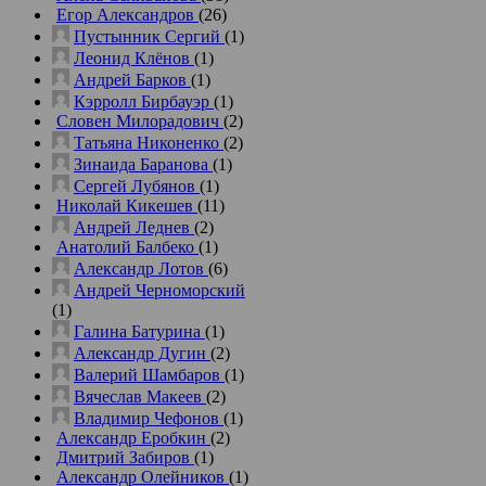
Егор Александров
(26)
Пустынник Сергий
(1)
Леонид Клёнов
(1)
Андрей Барков
(1)
Кэрролл Бирбауэр
(1)
Словен Милорадович
(2)
Татьяна Никоненко
(2)
Зинаида Баранова
(1)
Сергей Лубянов
(1)
Николай Кикешев
(11)
Андрей Леднев
(2)
Анатолий Балбеко
(1)
Александр Лотов
(6)
Андрей Черноморский
(1)
Галина Батурина
(1)
Александр Дугин
(2)
Валерий Шамбаров
(1)
Вячеслав Макеев
(2)
Владимир Чефонов
(1)
Александр Еробкин
(2)
Дмитрий Забиров
(1)
Александр Олейников
(1)