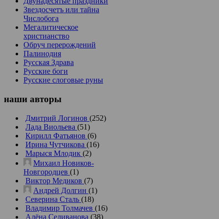
Двунадесятые праздники
Звездосчетъ или тайна
Числобога
Мегалитическое
христианство
Обруч перерождений
Палинодия
Русская Здрава
Русские боги
Русские слоговые руны
наши
авторы
Дмитрий Логинов
(252)
Лада Виольева
(51)
Кирилл Фатьянов
(6)
Ирина Чутчикова
(16)
Марыся Млодик
(2)
Михаил Новиков-
Новгородцев
(1)
Виктор Медиков
(7)
Андрей Долгин
(1)
Северина Сталь
(18)
Владимир Толмачев
(16)
Алёна Селиванова
(38)