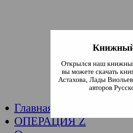
Книжный
Институт богослови
Открылся наш книжный
Традиции СВА
(Сла
вы можете скачать кни
Астахова, Лады Виольев
Академия)
авторов Русск
Главная
ОПЕРАЦИЯ Z