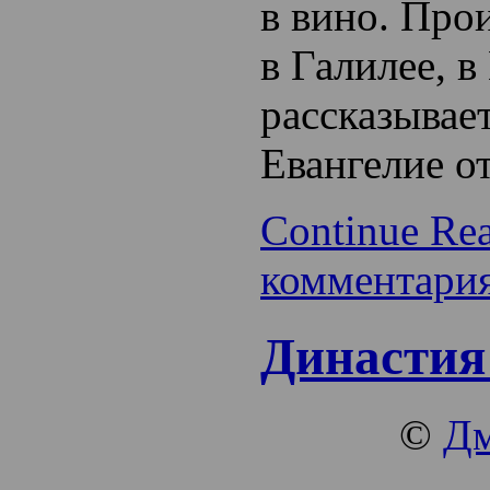
в вино
. Про
в Галилее, в
рассказывае
Евангелие о
Continue Re
комментари
Династия
©
Дм