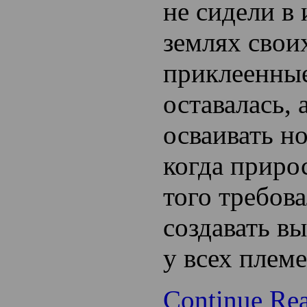
не сидели в
землях своих
приклеенные
оставалась, 
осваивать н
когда приро
того требов
создавать
вы
у всех племе
Continue Re