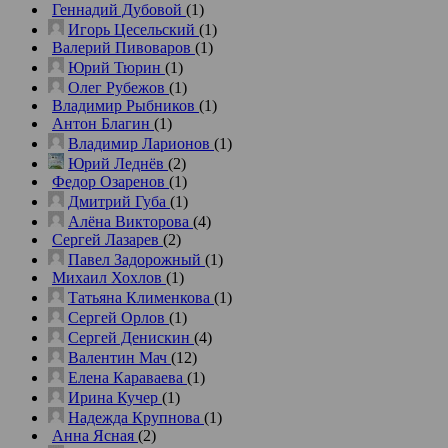
Геннадий Дубовой
(1)
Игорь Цесельский
(1)
Валерий Пивоваров
(1)
Юрий Тюрин
(1)
Олег Рубежов
(1)
Владимир Рыбников
(1)
Антон Благин
(1)
Владимир Ларионов
(1)
Юрий Леднёв
(2)
Федор Озаренов
(1)
Дмитрий Губа
(1)
Алёна Викторова
(4)
Сергей Лазарев
(2)
Павел Задорожный
(1)
Михаил Хохлов
(1)
Татьяна Клименкова
(1)
Сергей Орлов
(1)
Сергей Денискин
(4)
Валентин Мач
(12)
Елена Караваева
(1)
Ирина Кучер
(1)
Надежда Крупнова
(1)
Анна Ясная
(2)