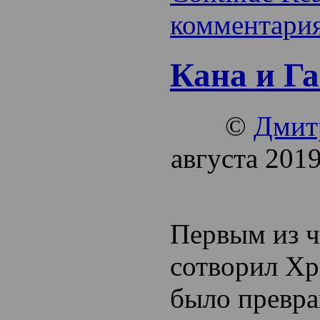
комментари
Кана и Г
©
Дмит
августа 201
Первым из ч
сотворил Хр
было
превр