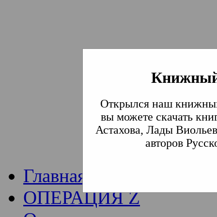
Книжный
Институт богослови
Открылся наш книжный
Традиции СВА
(Сла
вы можете скачать кни
Астахова, Лады Виольев
Академия)
авторов Русск
Главная
ОПЕРАЦИЯ Z