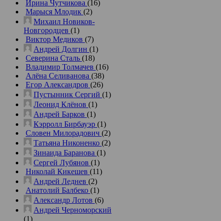
Ирина Чутчикова
(16)
Марыся Млодик
(2)
Михаил Новиков-
Новгородцев
(1)
Виктор Медиков
(7)
Андрей Долгин
(1)
Северина Сталь
(18)
Владимир Толмачев
(16)
Алёна Селиванова
(38)
Егор Александров
(26)
Пустынник Сергий
(1)
Леонид Клёнов
(1)
Андрей Барков
(1)
Кэрролл Бирбауэр
(1)
Словен Милорадович
(2)
Татьяна Никоненко
(2)
Зинаида Баранова
(1)
Сергей Лубянов
(1)
Николай Кикешев
(11)
Андрей Леднев
(2)
Анатолий Балбеко
(1)
Александр Лотов
(6)
Андрей Черноморский
(1)