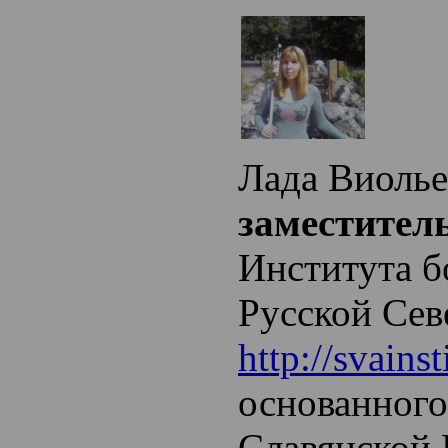
Лада Виолье
заместител
Института б
Русской Се
http://svainst
основанного
Славянской