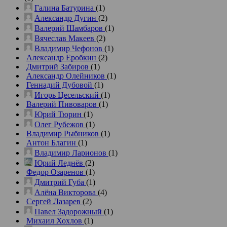
Галина Батурина
(1)
Александр Дугин
(2)
Валерий Шамбаров
(1)
Вячеслав Макеев
(2)
Владимир Чефонов
(1)
Александр Еробкин
(2)
Дмитрий Забиров
(1)
Александр Олейников
(1)
Геннадий Дубовой
(1)
Игорь Цесельский
(1)
Валерий Пивоваров
(1)
Юрий Тюрин
(1)
Олег Рубежов
(1)
Владимир Рыбников
(1)
Антон Благин
(1)
Владимир Ларионов
(1)
Юрий Леднёв
(2)
Федор Озаренов
(1)
Дмитрий Губа
(1)
Алёна Викторова
(4)
Сергей Лазарев
(2)
Павел Задорожный
(1)
Михаил Хохлов
(1)