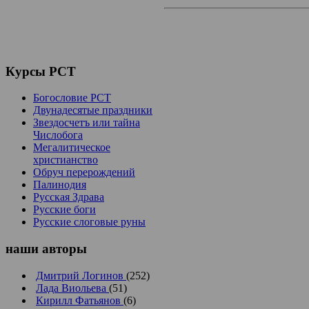
Курсы
РСТ
Богословие РСТ
Двунадесятые праздники
Звездосчетъ или тайна
Числобога
Мегалитическое
христианство
Обруч перерождений
Палинодия
Русская Здрава
Русские боги
Русские слоговые руны
наши
авторы
Дмитрий Логинов
(252)
Лада Виольева
(51)
Кирилл Фатьянов
(6)