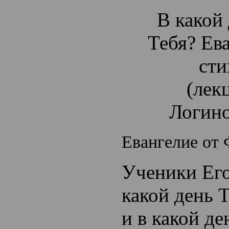
В какой
Тебя? Ев
сти
(лек
Логино
Евангелие от 
Ученики Его
какой день 
и в какой д