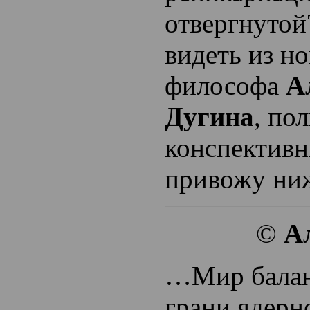
отвергнутой
видеть из н
философа
А
Дугина
, по
конспективн
привожу ни
©
А
…Мир балан
грани ядерн