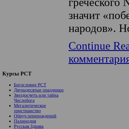
греческого Ν
значит «поб
народов». 
Continue Re
комментари
Курсы
РСТ
Богословие РСТ
Двунадесятые праздники
Звездосчетъ или тайна
Числобога
Мегалитическое
христианство
Обруч перерождений
Палинодия
Русская Здрава