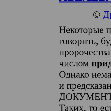
©
Д
Некоторые 
говорить, б
пророчества
числом
при
Однако нема
и предсказа
ДОКУМЕН
Таких, то ес