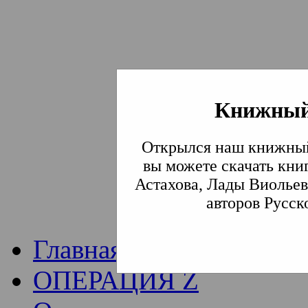
Книжный
Институт богослови
Открылся наш книжный
Традиции СВА
(Сла
вы можете скачать кни
Астахова, Лады Виольев
Академия)
авторов Русск
Главная
ОПЕРАЦИЯ Z