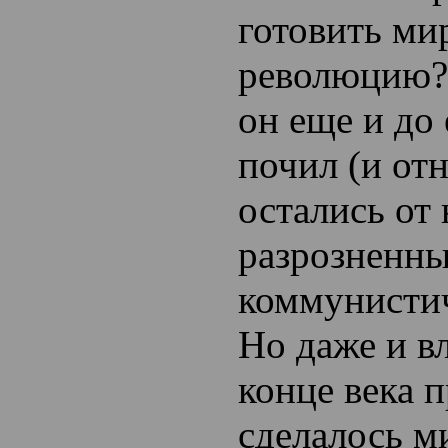
готовить м
революцию?
он еще и до
почил (и отн
остались от
разрозненн
коммунистич
Но даже и в
конце века 
сделалось м