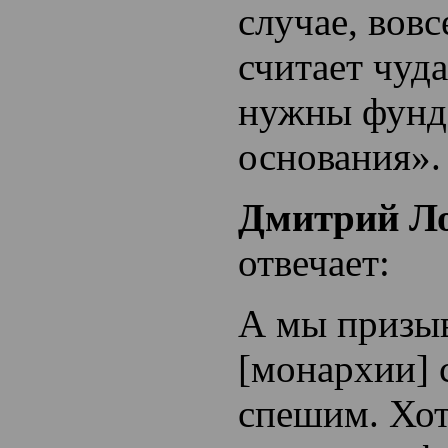
случае, вовс
считает чуд
нужны фунд
основания».
Дмитрий Л
отвечает:
А мы призыв
[монархии] 
спешим. Хот