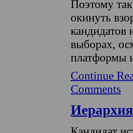
Поэтому так
окинуть взо
кандидатов 
выборах, ос
платформы и
Continue Re
Comments
Иерархия
Кандидат ис