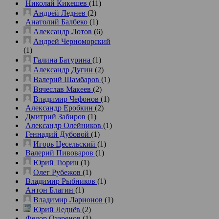
Николай Кикешев
(11)
Андрей Леднев
(2)
Анатолий Балбеко
(1)
Александр Лотов
(6)
Андрей Черноморский
(1)
Галина Батурина
(1)
Александр Дугин
(2)
Валерий Шамбаров
(1)
Вячеслав Макеев
(2)
Владимир Чефонов
(1)
Александр Еробкин
(2)
Дмитрий Забиров
(1)
Александр Олейников
(1)
Геннадий Дубовой
(1)
Игорь Цесельский
(1)
Валерий Пивоваров
(1)
Юрий Тюрин
(1)
Олег Рубежов
(1)
Владимир Рыбников
(1)
Антон Благин
(1)
Владимир Ларионов
(1)
Юрий Леднёв
(2)
Федор Озаренов
(1)