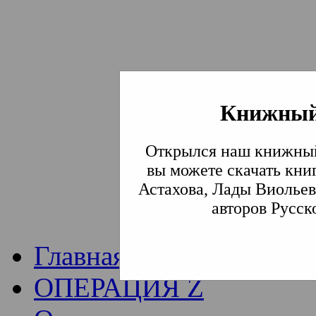
Книжный
Институт богослови
Открылся наш книжный
Традиции СВА
(Сла
вы можете скачать кни
Астахова, Лады Виольев
Академия)
авторов Русск
Главная
ОПЕРАЦИЯ Z