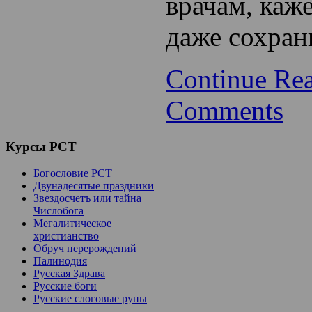
врачам, каже
даже сохран
Continue Re
Comments
Курсы
РСТ
Богословие РСТ
Двунадесятые праздники
Звездосчетъ или тайна
Числобога
Мегалитическое
христианство
Обруч перерождений
Палинодия
Русская Здрава
Русские боги
Русские слоговые руны