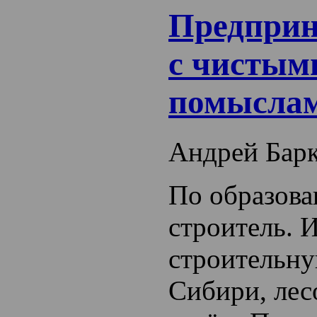
Предприн
с чистым
помысла
Андрей Бар
По образов
строитель. 
строительн
Сибири, лес