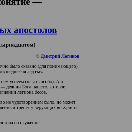
‘понятие —
ых апостолов
етырнадцатом)
©
Дмитрий Логинов
очно было сказано (для понимающего).
оисшедшее вслед ему.
 нем успеем сказать особо). А о
— деянии Бога нашего, которое
згнании легиона бесов.
тво не чудотворением было, но может
вейный трепет у верующих во Христа.
остола на служение.