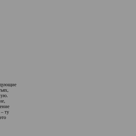
едующие
ьях,
ную.
ие,
дение
– ту
это