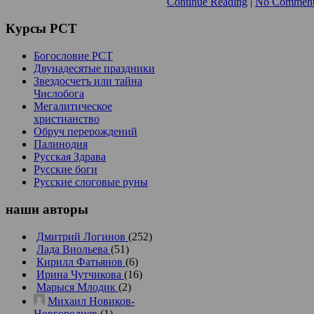
Continue Reading
|
No Comment
Курсы
РСТ
Богословие РСТ
Двунадесятые праздники
Звездосчетъ или тайна
Числобога
Мегалитическое
христианство
Обруч перерождений
Палинодия
Русская Здрава
Русские боги
Русские слоговые руны
наши
авторы
Дмитрий Логинов
(252)
Лада Виольева
(51)
Кирилл Фатьянов
(6)
Ирина Чутчикова
(16)
Марыся Млодик
(2)
Михаил Новиков-
Новгородцев
(1)