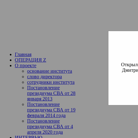
Институт богословия Русско
СВА
(Славянская Всемирная
Главная
ОПЕРАЦИЯ Z
Открылс
О проекте
Дмитри
основание института
слово директора
сотрудники института
Постановление
президиума СВА от 28
января 2013
Постановление
президиума СВА от 19
февраля 2014 года
Постановление
президиума СВА от 4
апреля 2020 года
ИНТЕРВЬЮ