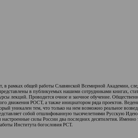
ет, в рамках общей работы Славянской Всемирной Академии, сл
 представлены в публикуемых нашими сотрудниками книгах, стат
урсы лекций
.
Проводится очное и заочное обучение.
Обществен
ного движения РОСТ,
а также инициатором ряда проектов.
Веден
торый уникален тем, что только на нем возможно реальное возве
редставляет собой отшлифованную тысячелетиями Русскую Идею 
и настроенные силы России два последних десятилетия.
Именно 
работы Института богословия РСТ.