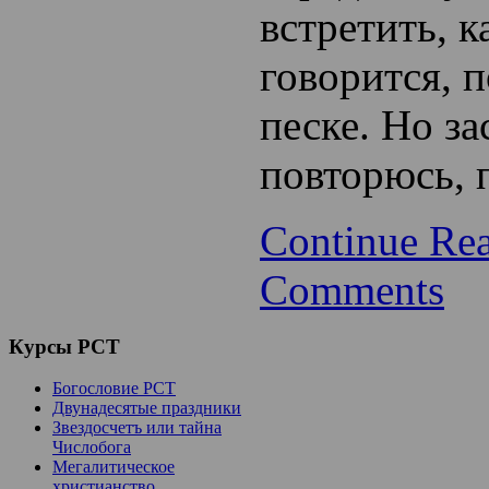
встретить, к
говорится, 
песке. Но за
повторюсь, 
Continue Re
Comments
Курсы
РСТ
Богословие РСТ
Двунадесятые праздники
Звездосчетъ или тайна
Числобога
Мегалитическое
христианство