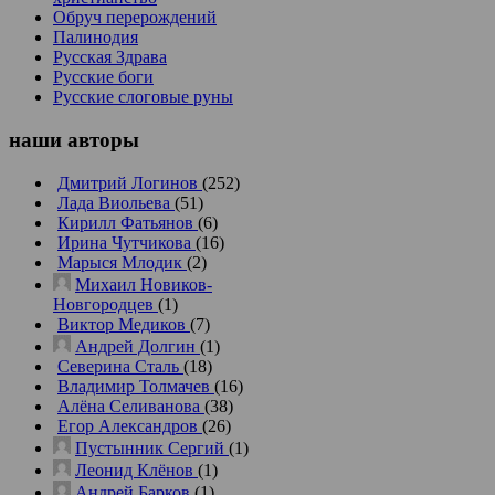
Обруч перерождений
Палинодия
Русская Здрава
Русские боги
Русские слоговые руны
наши
авторы
Дмитрий Логинов
(252)
Лада Виольева
(51)
Кирилл Фатьянов
(6)
Ирина Чутчикова
(16)
Марыся Млодик
(2)
Михаил Новиков-
Новгородцев
(1)
Виктор Медиков
(7)
Андрей Долгин
(1)
Северина Сталь
(18)
Владимир Толмачев
(16)
Алёна Селиванова
(38)
Егор Александров
(26)
Пустынник Сергий
(1)
Леонид Клёнов
(1)
Андрей Барков
(1)