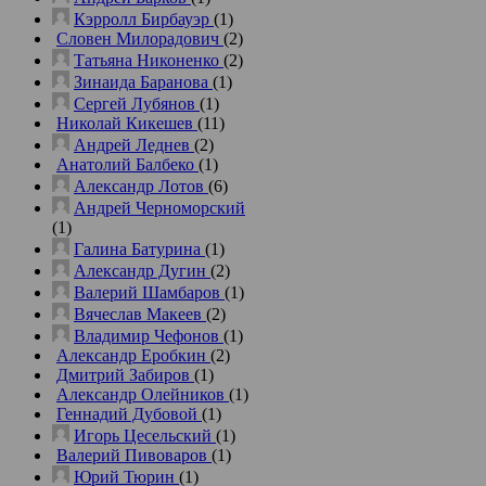
Кэрролл Бирбауэр
(1)
Словен Милорадович
(2)
Татьяна Никоненко
(2)
Зинаида Баранова
(1)
Сергей Лубянов
(1)
Николай Кикешев
(11)
Андрей Леднев
(2)
Анатолий Балбеко
(1)
Александр Лотов
(6)
Андрей Черноморский
(1)
Галина Батурина
(1)
Александр Дугин
(2)
Валерий Шамбаров
(1)
Вячеслав Макеев
(2)
Владимир Чефонов
(1)
Александр Еробкин
(2)
Дмитрий Забиров
(1)
Александр Олейников
(1)
Геннадий Дубовой
(1)
Игорь Цесельский
(1)
Валерий Пивоваров
(1)
Юрий Тюрин
(1)