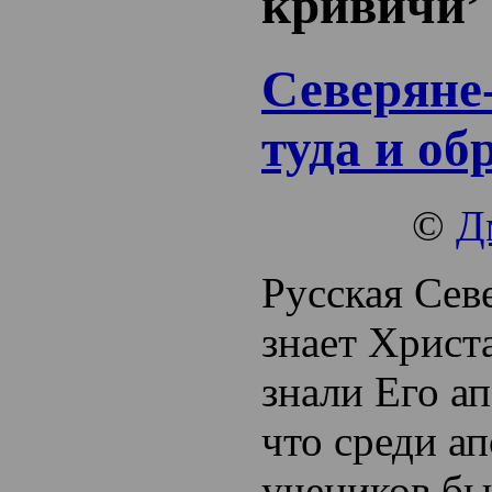
кривичи’
Северяне
туда и об
©
Д
Русская Сев
знает Христа
знали Его а
что среди а
учеников бы