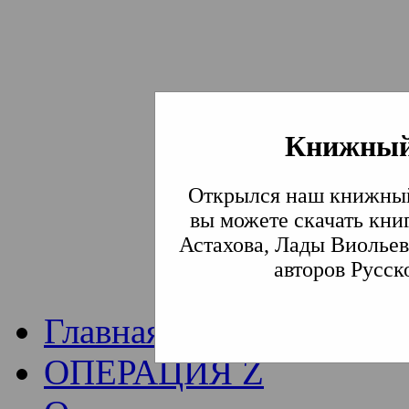
Книжный
Институт богослови
Открылся наш книжный
Традиции СВА
(Сла
вы можете скачать кни
Астахова, Лады Виольев
Академия)
авторов Русск
Главная
ОПЕРАЦИЯ Z