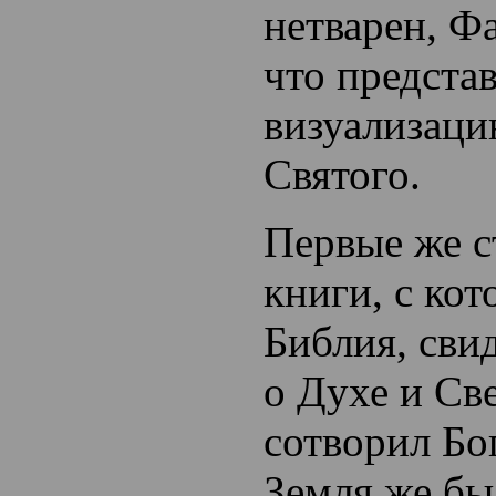
нетварен, Ф
что предста
визуализац
Святого.
Первые же с
книги, с кот
Библия, сви
о Духе и Све
сотворил Бо
Земля же бы