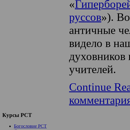
«
Гиперборей
руссов
»). В
античные че
видело в на
духовников 
учителей.
Continue Re
комментари
Курсы
РСТ
Богословие РСТ