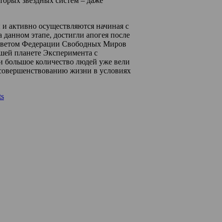
торых звёздных систем – даже
и активно осуществляются начиная с
а данном этапе, достигли апогея после
оветом Федерации Свободных Миров
шей планете Эксперимента с
и большое количество людей уже вели
совершенствованию жизни в условиях
s