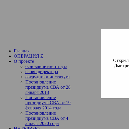
Институт богословия Русско
СВА
(Славянская Всемирная
Главная
ОПЕРАЦИЯ Z
Открылс
О проекте
Дмитри
основание института
слово директора
сотрудники института
Постановление
президиума СВА от 28
января 2013
Постановление
президиума СВА от 19
февраля 2014 года
Постановление
президиума СВА от 4
апреля 2020 года
ИНТЕРВЬЮ