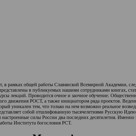
ет, в рамках общей работы Славянской Всемирной Академии, сл
 представлены в публикуемых нашими сотрудниками книгах, стат
урсы лекций
.
Проводится очное и заочное обучение.
Обществен
ного движения РОСТ,
а также инициатором ряда проектов.
Веден
торый уникален тем, что только на нем возможно реальное возве
редставляет собой отшлифованную тысячелетиями Русскую Идею 
и настроенные силы России два последних десятилетия.
Именно 
работы Института богословия РСТ.