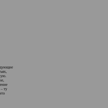
едующие
ьях,
ную.
ие,
дение
– ту
это