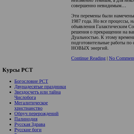
неизменно тёмным, а для неко
совершенно невидимым…
Эти перемены были намечены 
1987 года. Но все процессы, н
объявления Галактическим С
решения о прекращении на ва
Дуальностью. К этому времен
подготовительные работы по 
НОВЫХ энергий.
Continue Reading
|
No Comment
Курсы
РСТ
Богословие РСТ
Двунадесятые праздники
Звездосчетъ или тайна
Числобога
Мегалитическое
христианство
Обруч перерождений
Палинодия
Русская Здрава
Русские боги