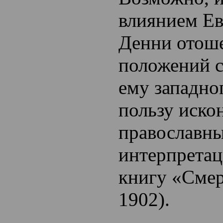
влиянием Ев
Денни отоше
положений 
ему западно
пользу иско
православн
интерпретац
книгу «Смер
1902).