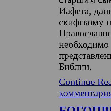
Иафета, дан
скифскому п
Православно
необходимо 
представлен
Библии.
Continue Re
комментари
БОГОП