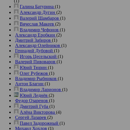
(1)
Галина Батурина
(1)
Александр Дугин
(2)
Валерий Шамбаров
(1)
Вячеслав Макеев
(2)
Владимир Чефонов
(1)
Александр Еробкин
(2)
Дмитрий Забиров
(1)
Александр Олейников
(1)
Геннадий Дубовой
(1)
Игорь Цесельский
(1)
Валерий Пивоваров
(1)
Юрий Тюрин
(1)
Олег Рубежов
(1)
Владимир Рыбников
(1)
Антон Благин
(1)
Владимир Ларионов
(1)
Юрий Леднёв
(2)
Федор Озаренов
(1)
Дмитрий Губа
(1)
Алёна Викторова
(4)
Сергей Лазарев
(2)
Павел Задорожный
(1)
Михаил Хохлов
(1)