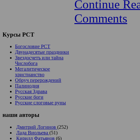
Continue Re
Comments
Курсы
РСТ
Богословие РСТ
Двунадесятые праздники
Звездосчетъ или тайна
Числобога
Мегалитическое
христианство
Обруч перерождений
Палинодия
Русская Здрава
Русские боги
Русские слоговые руны
наши
авторы
Дмитрий Логинов
(252)
Лада Виольева
(51)
Кирилл Фатьянов
(6)