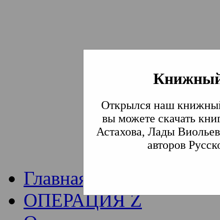
Книжный
Институт богослови
Открылся наш книжный
Традиции СВА
(Сла
вы можете скачать кни
Астахова, Лады Виольев
Академия)
авторов Русск
Главная
ОПЕРАЦИЯ Z