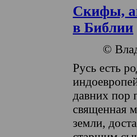
Скифы, а
в Библии
© Вла
Русь есть р
индоевропей
давних пор 
священная м
земли, дост
старшим сы