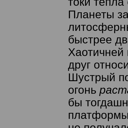
токи тепла
Планеты з
литосферн
быстрее дв
Хаотичней
друг относ
Шустрый п
огонь
раст
бы тогдаш
платформы
не получал