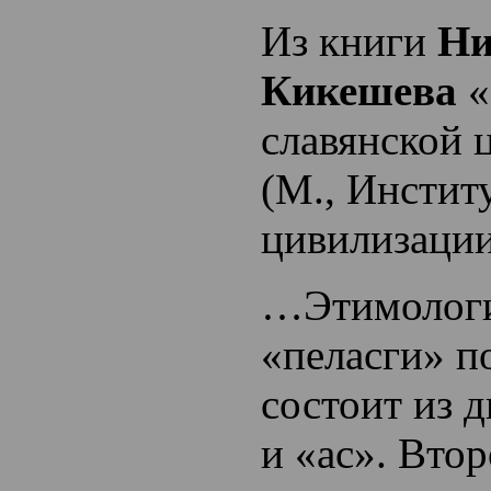
Из книги
Ни
Кикешева
«
славянской 
(М., Инстит
цивилизации
…Этимологи
«пеласги» п
состоит из д
и «ас». Втор