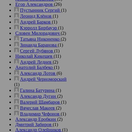
Егор Александров
(26)
Пустынник Сергий
(1)
Леонид Клёнов
(1)
Андрей Барков
(1)
Кэрролл Бирбауэр
(1)
Словен Милорадович
(2)
Татьяна Никоненко
(2)
Зинаида Баранова
(1)
Сергей Лубянов
(1)
Николай Кикешев
(11)
Андрей Леднев
(2)
Анатолий Балбеко
(1)
Александр Лотов
(6)
Андрей Черноморский
(1)
Галина Батурина
(1)
Александр Дугин
(2)
Валерий Шамбаров
(1)
Вячеслав Макеев
(2)
Владимир Чефонов
(1)
Александр Еробкин
(2)
Дмитрий Забиров
(1)
Александр Олейников
(1)