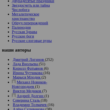
Двунадесятые праздники
Звездосчетъ или тайна
Числобога
Мегалитическое
христианство
Обруч перерождений
Палинодия
Русская Здрава
Русские боги
Русские слоговые руны
наши
авторы
Дмитрий Логинов
(252)
Лада Виольева
(51)
Кирилл Фатьянов
(6)
Ирина Чутчикова
(16)
Марыся Млодик
(2)
Михаил Новиков-
Новгородцев
(1)
Виктор Медиков
(7)
Андрей Долгин
(1)
Северина Сталь
(18)
Владимир Толмачев
(16)
Алёна Селиванова
(38)