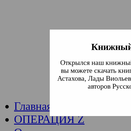
Книжный
Институт богослови
Открылся наш книжный
Традиции СВА
(Сла
вы можете скачать кни
Астахова, Лады Виольев
Академия)
авторов Русск
Главная
ОПЕРАЦИЯ Z