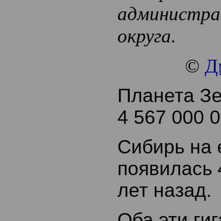
администра
округа.
©
Д
Планета З
4 567 000 0
Сибирь на 
появилась 
лет назад.
Оба эти ги