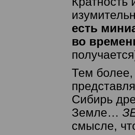
Кратность 
изумител
есть мини
во времен
получается
Тем более,
представля
Сибирь др
Земле…
З
смысле, ч