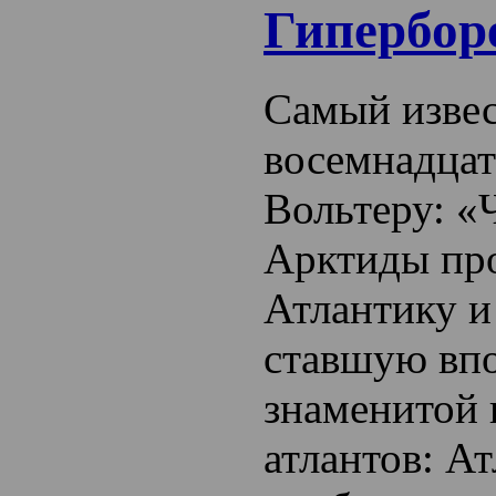
Гипербор
Самый изве
восемнадцат
Вольтеру: «Ч
Арктиды пр
Атлантику и
ставшую вп
знаменитой
атлантов: А