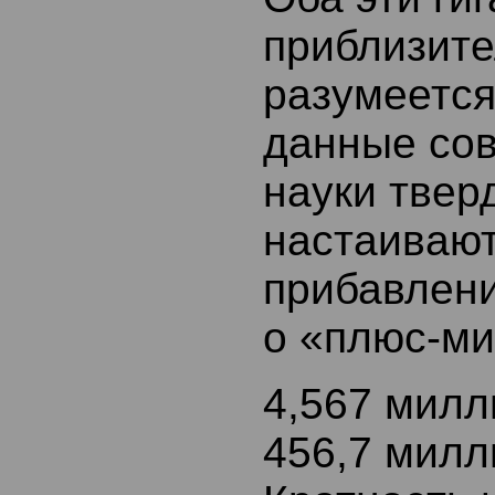
приблизите
разумеется
данные со
науки твер
настаивают
прибавлени
о «плюс-ми
4,567 мил
456,7 мил