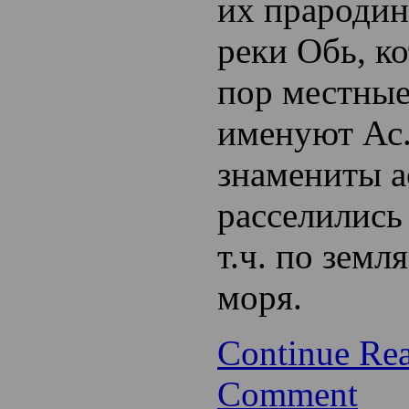
их прародин
реки Обь, к
пор местны
именуют Ас
знамениты а
расселились
т.ч. по зем
моря.
Continue Re
Comment