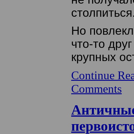
столпиться
Но повлекл
что-то друг
крупных о
Continue Re
Comments
Античны
первоист