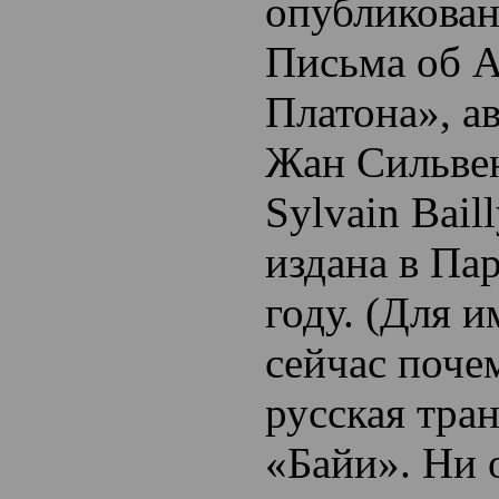
опубликован
Письма об А
Платона», а
Жан Сильвен
Sylvain Bail
издана в Па
году. (Для и
сейчас поче
русская тра
«Байи». Ни 