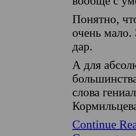
вообще с у
Понятно, чт
очень мало.
дар.
А для абсол
большинства
слова гениа
Кормильцева
Continue Re