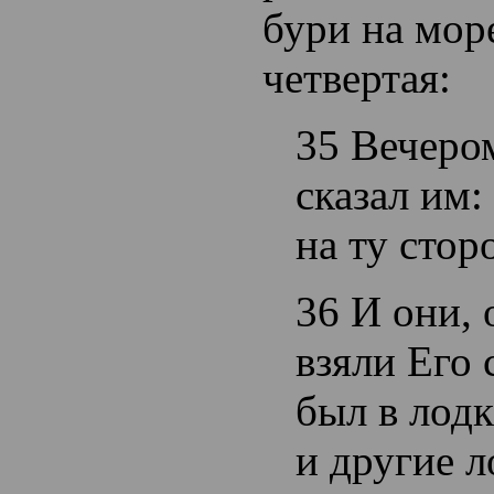
бури на море
четвертая:
35 Вечеро
сказал им:
на ту стор
36 И они, 
взяли Его 
был в лодк
и другие л