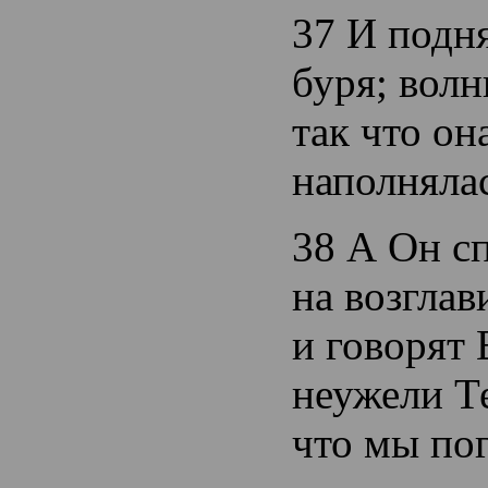
37 И подня
буря; волн
так что он
наполняла
38 А Он сп
на возглав
и говорят 
неужели Т
что мы по