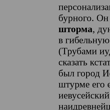
персонализ
бурного. Он
шторма
, д
в гибельную
(Трубами иу
сказать кста
был город И
штурме его 
иевусейский
наидревней