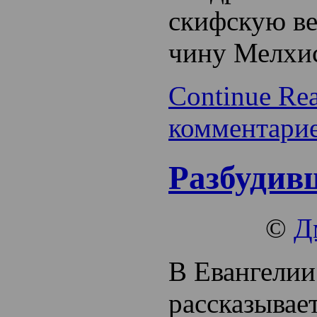
скифскую ве
чину Мелхис
Continue Re
комментари
Разбудив
©
Д
В Евангелии
рассказывае