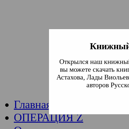
Книжный
Институт богослови
Открылся наш книжный
Традиции СВА
(Сла
вы можете скачать кни
Астахова, Лады Виольев
Академия)
авторов Русск
Главная
ОПЕРАЦИЯ Z