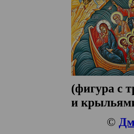
(фигура с т
и крыльям
©
Дм