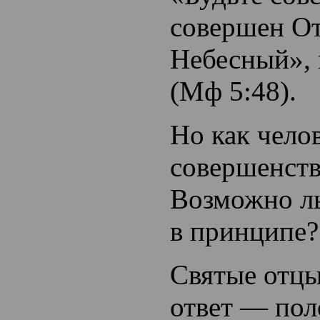
совершен О
Небесный», 
(Мф 5:48).
Но как
чело
совершенст
Возможно ль
в принципе?
Святые отцы
ответ — пол