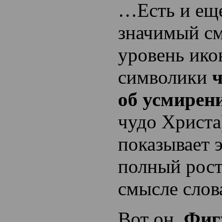
…Есть и еще
значимый с
уровень ик
символики
ч
об усмирен
чудо Христа
показывает э
полный рост
смысле слова
Вот он.
Фигу