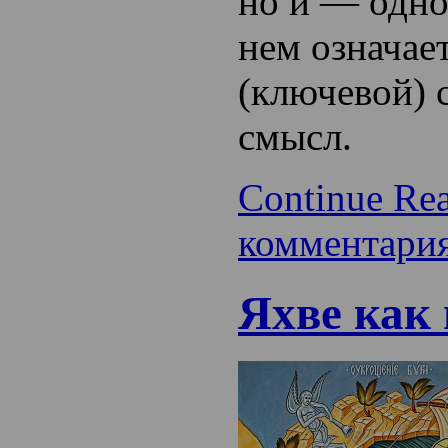
но и — одн
нем означае
(ключевой)
смысл.
Continue Re
комментари
Яхве как 