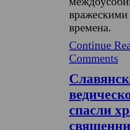
междоусоби
вражескими 
времена.
Continue Re
Comments
Славянск
ведическо
спасли х
священн