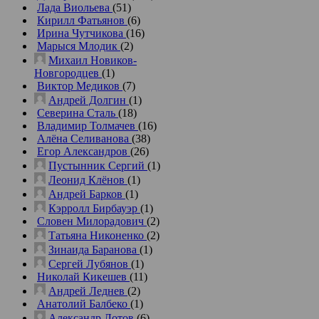
Лада Виольева
(51)
Кирилл Фатьянов
(6)
Ирина Чутчикова
(16)
Марыся Млодик
(2)
Михаил Новиков-
Новгородцев
(1)
Виктор Медиков
(7)
Андрей Долгин
(1)
Северина Сталь
(18)
Владимир Толмачев
(16)
Алёна Селиванова
(38)
Егор Александров
(26)
Пустынник Сергий
(1)
Леонид Клёнов
(1)
Андрей Барков
(1)
Кэрролл Бирбауэр
(1)
Словен Милорадович
(2)
Татьяна Никоненко
(2)
Зинаида Баранова
(1)
Сергей Лубянов
(1)
Николай Кикешев
(11)
Андрей Леднев
(2)
Анатолий Балбеко
(1)
Александр Лотов
(6)