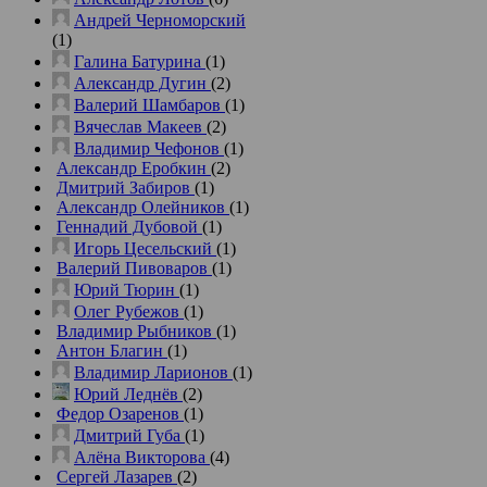
Андрей Черноморский
(1)
Галина Батурина
(1)
Александр Дугин
(2)
Валерий Шамбаров
(1)
Вячеслав Макеев
(2)
Владимир Чефонов
(1)
Александр Еробкин
(2)
Дмитрий Забиров
(1)
Александр Олейников
(1)
Геннадий Дубовой
(1)
Игорь Цесельский
(1)
Валерий Пивоваров
(1)
Юрий Тюрин
(1)
Олег Рубежов
(1)
Владимир Рыбников
(1)
Антон Благин
(1)
Владимир Ларионов
(1)
Юрий Леднёв
(2)
Федор Озаренов
(1)
Дмитрий Губа
(1)
Алёна Викторова
(4)
Сергей Лазарев
(2)