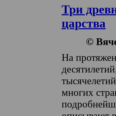
Три древ
царства
© Вяч
На протяже
десятилетий,
тысячелетий
многих стра
подробнейш
описывают в