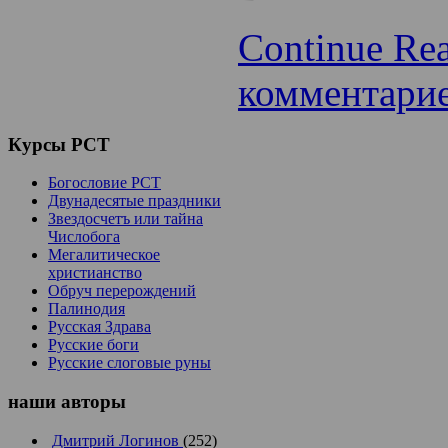
Continue Re
комментари
Курсы
РСТ
Богословие РСТ
Двунадесятые праздники
Звездосчетъ или тайна
Числобога
Мегалитическое
христианство
Обруч перерождений
Палинодия
Русская Здрава
Русские боги
Русские слоговые руны
наши
авторы
Дмитрий Логинов
(252)