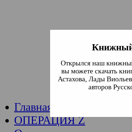
Книжный
Институт богослови
Открылся наш книжный
Традиции СВА
(Сла
вы можете скачать кни
Астахова, Лады Виольев
Академия)
авторов Русск
Главная
ОПЕРАЦИЯ Z