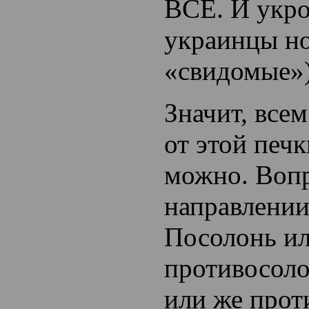
ВСЕ. И укр
украинцы но
«свидомые»)
Значит, все
от этой печк
можно. Вопр
направлении
Посолонь и
противосоло
или же прот