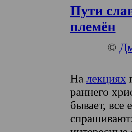
Пути сла
племён
©
Дм
На
лекциях
п
раннего хри
бывает, все 
спрашивают:
интересные 