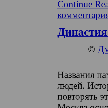
Continue Re
комментари
Династия
©
Дм
Названия па
людей. Исто
повторять эт
Москва осн