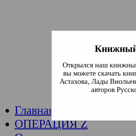
Книжный
Институт богослови
Открылся наш книжный
Традиции СВА
(Сла
вы можете скачать кни
Астахова, Лады Виольев
Академия)
авторов Русск
Главная
ОПЕРАЦИЯ Z