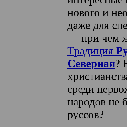
нового и не
даже для сп
— при чем ж
Традиция
Р
Северная
? 
христианств
среди перво
народов не б
руссов?