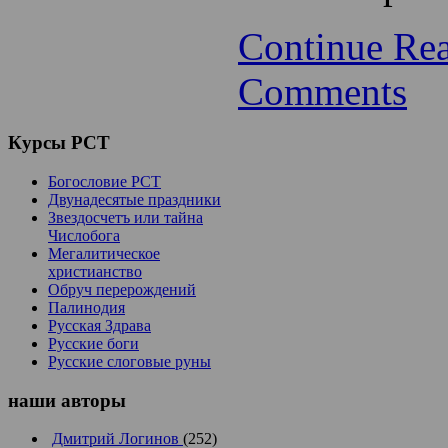
Continue Re
Comments
Курсы
РСТ
Богословие РСТ
Двунадесятые праздники
Звездосчетъ или тайна
Числобога
Мегалитическое
христианство
Обруч перерождений
Палинодия
Русская Здрава
Русские боги
Русские слоговые руны
наши
авторы
Дмитрий Логинов
(252)