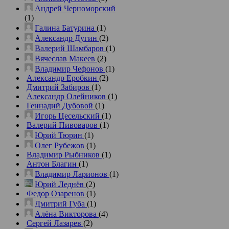
Андрей Черноморский
(1)
Галина Батурина
(1)
Александр Дугин
(2)
Валерий Шамбаров
(1)
Вячеслав Макеев
(2)
Владимир Чефонов
(1)
Александр Еробкин
(2)
Дмитрий Забиров
(1)
Александр Олейников
(1)
Геннадий Дубовой
(1)
Игорь Цесельский
(1)
Валерий Пивоваров
(1)
Юрий Тюрин
(1)
Олег Рубежов
(1)
Владимир Рыбников
(1)
Антон Благин
(1)
Владимир Ларионов
(1)
Юрий Леднёв
(2)
Федор Озаренов
(1)
Дмитрий Губа
(1)
Алёна Викторова
(4)
Сергей Лазарев
(2)