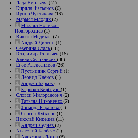
Лада Виольева
(51)
Кирилл Фатьянов
(6)
Ирина Чутчикова
(16)
Марыся Млодик
(2)
Михаил Новиков-
Новгородцев
(1)
Виктор Медиков
(7)
Андрей Долгин
(1)
Северина Сталь
(18)
Владимир Толмачев
(16)
Алёна Селиванова
(38)
Егор Александров
(26)
Пустынник Сергий
(1)
Леонид Клёнов
(1)
Андрей Барков
(1)
Кэрролл Бирбауэр
(1)
Словен Милорадович
(2)
Татьяна Никоненко
(2)
Зинаида Баранова
(1)
Сергей Лубянов
(1)
Николай Кикешев
(11)
Андрей Леднев
(2)
Анатолий Балбеко
(1)
Александр Лотов
(6)