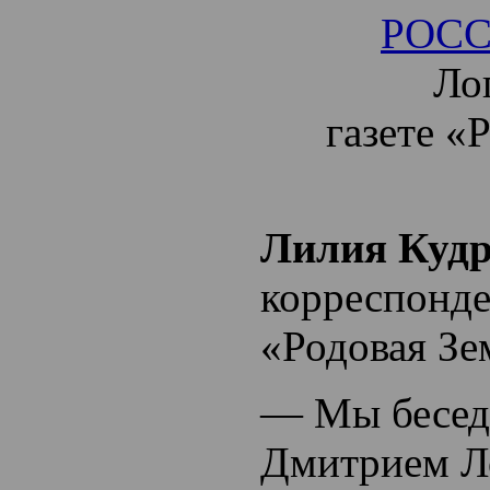
РОС
Ло
газете «
Лилия Куд
корреспонде
«Родовая Зе
— Мы бесед
Дмитрием Л