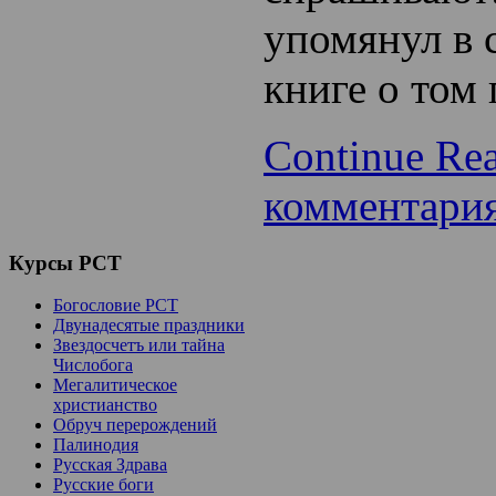
упомянул в 
книге о том
Continue Re
комментари
Курсы
РСТ
Богословие РСТ
Двунадесятые праздники
Звездосчетъ или тайна
Числобога
Мегалитическое
христианство
Обруч перерождений
Палинодия
Русская Здрава
Русские боги