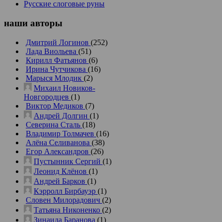
Русские слоговые руны
наши
авторы
Дмитрий Логинов
(252)
Лада Виольева
(51)
Кирилл Фатьянов
(6)
Ирина Чутчикова
(16)
Марыся Млодик
(2)
Михаил Новиков-
Новгородцев
(1)
Виктор Медиков
(7)
Андрей Долгин
(1)
Северина Сталь
(18)
Владимир Толмачев
(16)
Алёна Селиванова
(38)
Егор Александров
(26)
Пустынник Сергий
(1)
Леонид Клёнов
(1)
Андрей Барков
(1)
Кэрролл Бирбауэр
(1)
Словен Милорадович
(2)
Татьяна Никоненко
(2)
Зинаида Баранова
(1)