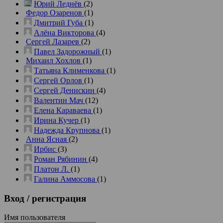
Юрий Леднёв
(2)
Федор Озаренов
(1)
Дмитрий Губа
(1)
Алёна Викторова
(4)
Сергей Лазарев
(2)
Павел Задорожный
(1)
Михаил Хохлов
(1)
Татьяна Клименкова
(1)
Сергей Орлов
(1)
Сергей Денискин
(4)
Валентин Мач
(12)
Елена Караваева
(1)
Ирина Кучер
(1)
Надежда Крупнова
(1)
Анна Ясная
(2)
Ирбис
(3)
Роман Рябинин
(4)
Платон Л.
(1)
Галина Аммосова
(1)
Вход
/ регистрация
Имя пользователя