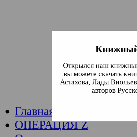
Книжный
Институт богослови
Открылся наш книжный
Традиции СВА
(Сла
вы можете скачать кни
Астахова, Лады Виольев
Академия)
авторов Русск
Главная
ОПЕРАЦИЯ Z