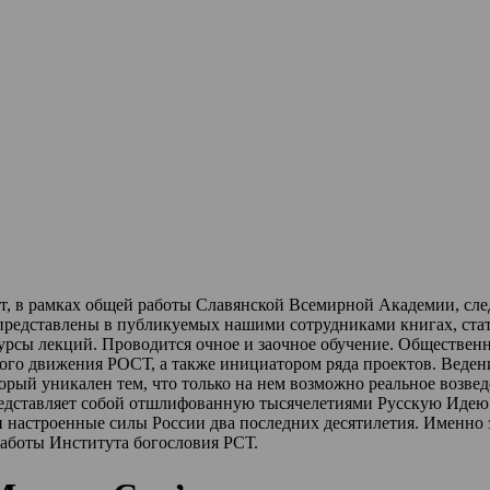
ет, в рамках общей работы Славянской Всемирной Академии, сл
 представлены в публикуемых нашими сотрудниками книгах, стат
урсы лекций
.
Проводится очное и заочное обучение.
Обществен
ного движения РОСТ,
а также инициатором ряда проектов.
Веден
торый уникален тем, что только на нем возможно реальное возве
редставляет собой отшлифованную тысячелетиями Русскую Идею 
и настроенные силы России два последних десятилетия.
Именно 
работы Института богословия РСТ.