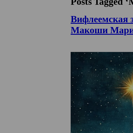
Posts Tagged 
Вифлеемская з
Макоши Мар