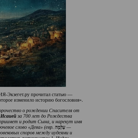
ИЯ-Экзегет.ру прочитал статью —
оторое изменило историю богословия».
орочество о рождении Спасителя от
 Исаией
за 700 лет до Рождества
 приимет и родит Сына, и нарекут имя
ючевое слово «Дева» (евр.
עַלְמָה
—
овековых
споров
между
иудеями
и