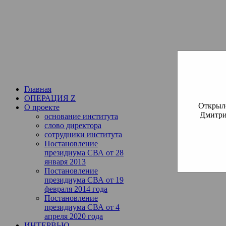
Институт богословия Русско
СВА
(Славянская Всемирная
Главная
ОПЕРАЦИЯ Z
Открылс
О проекте
Дмитри
основание института
слово директора
сотрудники института
Постановление
президиума СВА от 28
января 2013
Постановление
президиума СВА от 19
февраля 2014 года
Постановление
президиума СВА от 4
апреля 2020 года
ИНТЕРВЬЮ