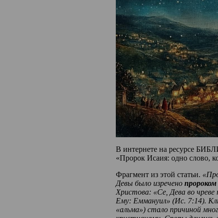
В интернете на ресурсе БИБЛ
«Пророк Исаия: одно слово, к
Фрагмент из этой статьи.
«Пр
Девы было изречено
пророком
Христова: «Се, Дева во чреве
Ему: Еммануил» (Ис. 7:14). Кл
«альма
»
)
стало
причиной
мног