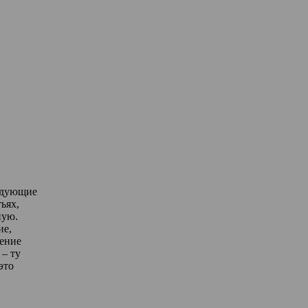
едующие
ьях,
ную.
ие,
дение
– ту
это