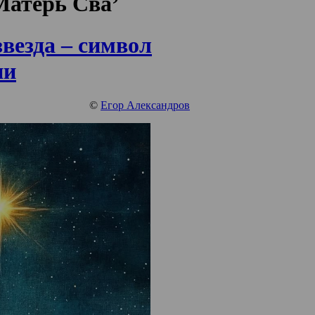
‘Матерь Сва’
везда – символ
ии
©
Егор Александров