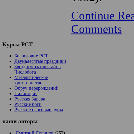
Continue Re
Comments
Курсы
РСТ
Богословие РСТ
Двунадесятые праздники
Звездосчетъ или тайна
Числобога
Мегалитическое
христианство
Обруч перерождений
Палинодия
Русская Здрава
Русские боги
Русские слоговые руны
наши
авторы
Дмитрий Логинов
(252)