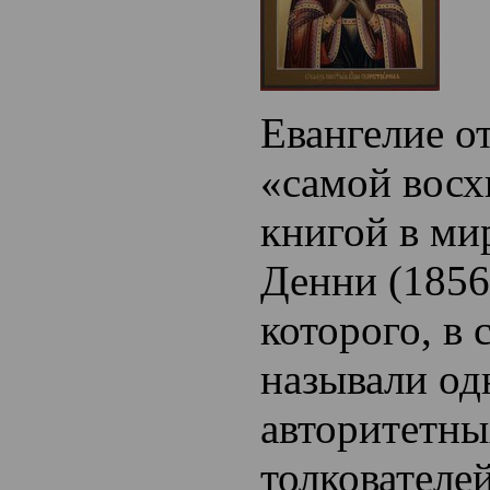
Евангелие о
«самой восх
книгой в м
Денни (1856
которого, в 
называли од
авторитетны
толкователей