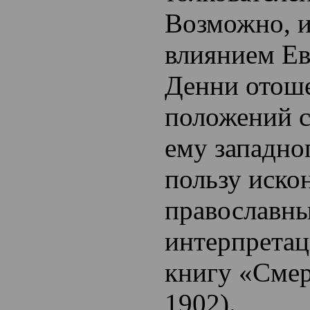
Возможно, 
влиянием Ев
Денни отоше
положений 
ему западно
пользу иско
православн
интерпретац
книгу «Смер
1902).