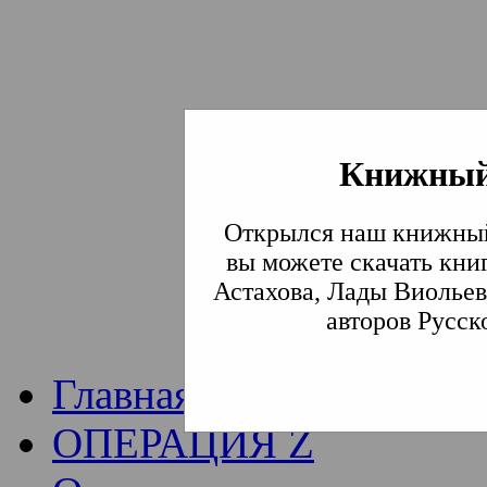
Книжный
Институт богослови
Открылся наш книжный
Традиции СВА
(Сла
вы можете скачать кни
Астахова, Лады Виольев
Академия)
авторов Русск
Главная
ОПЕРАЦИЯ Z