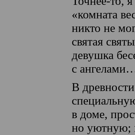
Точнее-то, я
«комната
ве
никто не мог
святая святы
девушка бес
с ангелами
В древности
специальну
в доме, про
но уютную; 