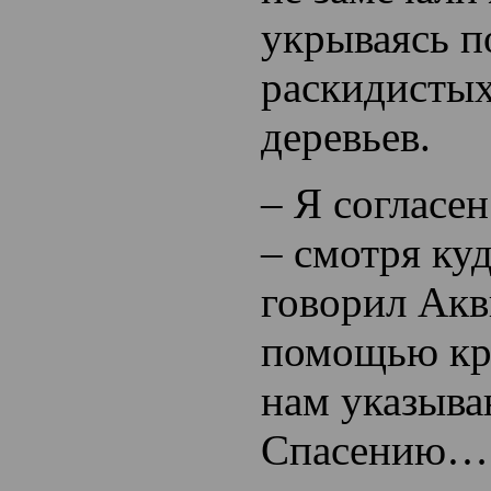
укрываясь п
раскидисты
деревьев.
– Я согласен
– смотря куд
говорил Акви
помощью кру
нам указыва
Спасению…