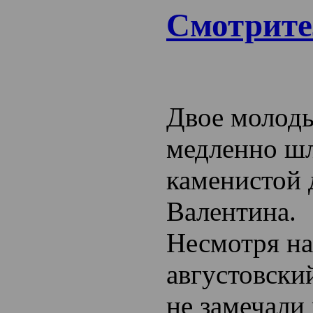
Смотрите
Двое молод
медленно ш
каменистой 
Валентина.
Несмотря н
августовски
не замечали