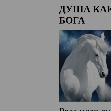
ДУША КА
БОГА