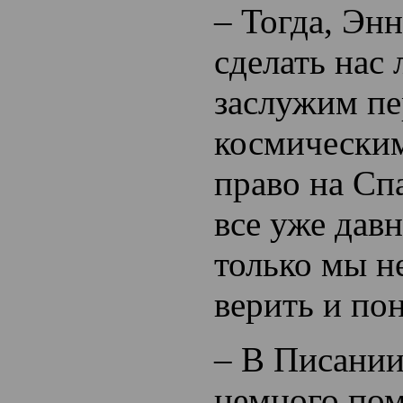
– Тогда, Эн
сделать нас
заслужим пе
космически
право на Сп
все уже давн
только мы не
верить и по
– В Писании 
немного пом