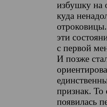
избушку на 
куда ненадо
отроковицы.
эти состоян
с первой ме
И позже ста
ориентирова
единственн
признак. То 
появилась п