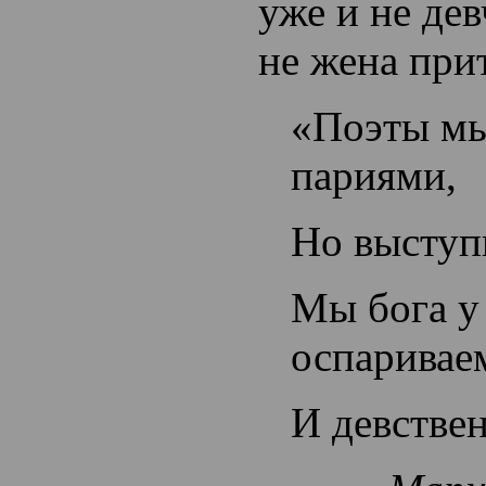
уже и не дев
не жена при
«Поэты мы
париями,
Но выступи
Мы бога у
оспаривае
И девствен