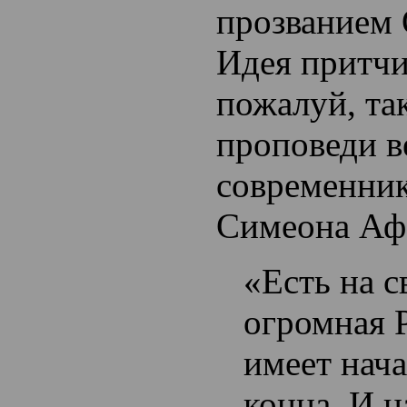
прозванием
Идея притчи
пожалуй, та
проповеди в
современник
Симеона Аф
«Есть на с
огромная Р
имеет нача
конца. И н