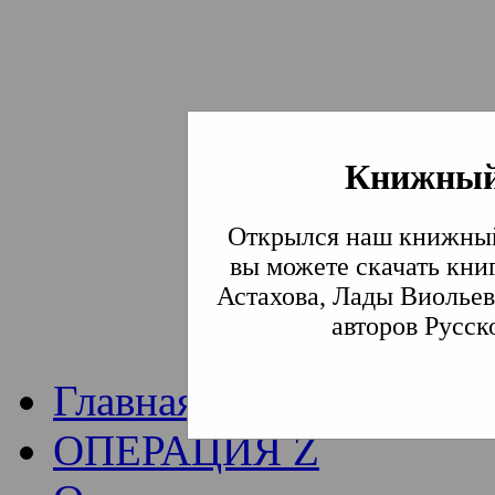
Книжный
Институт богослови
Открылся наш книжный
Традиции СВА
(Сла
вы можете скачать кни
Астахова, Лады Виольев
Академия)
авторов Русск
Главная
ОПЕРАЦИЯ Z