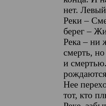
нет. Левый
Реки – См
берег – Ж
Река – ни 
смерть, но
и смертью
рождаются
Нее перехо
тот, кто п
Реке, забы