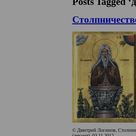
Posts Tagged 
Столпничеств
© Дмитрий Логинов, Столпнич
(лекция), 03.11.2012