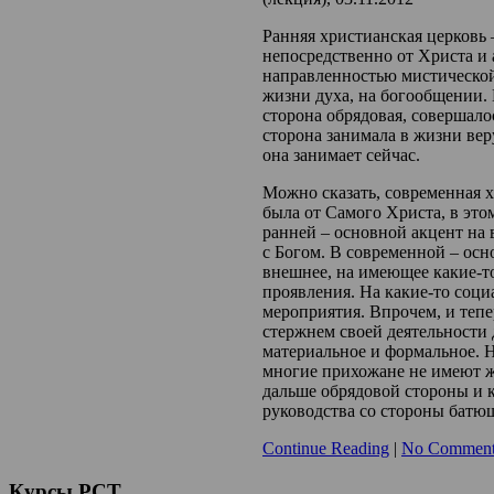
Ранняя христианская церковь –
непосредственно от Христа и 
направленностью мистической
жизни духа, на богообщении. 
сторона обрядовая, совершало
сторона занимала в жизни вер
она занимает сейчас.
Можно сказать, современная х
была от Самого Христа, в эт
ранней – основной акцент на 
с Богом. В современной – осн
внешнее, на имеющее какие-т
проявления. На какие-то соц
мероприятия. Впрочем, и тепер
стержнем своей деятельности 
материальное и формальное. Н
многие прихожане не имеют 
дальше обрядовой стороны и 
руководства со стороны батю
Continue Reading
|
No Comment
Курсы
РСТ