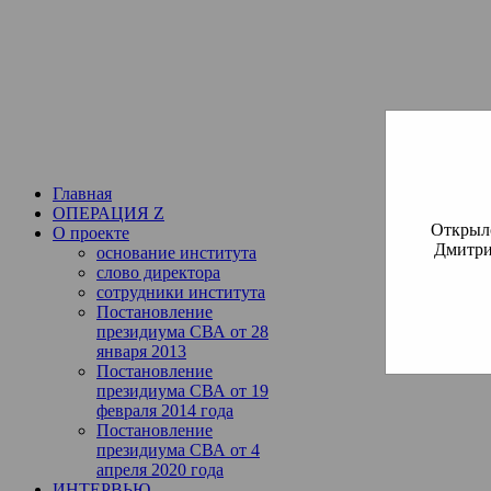
Институт богословия Русско
СВА
(Славянская Всемирная
Главная
ОПЕРАЦИЯ Z
Открылс
О проекте
Дмитри
основание института
слово директора
сотрудники института
Постановление
президиума СВА от 28
января 2013
Постановление
президиума СВА от 19
февраля 2014 года
Постановление
президиума СВА от 4
апреля 2020 года
ИНТЕРВЬЮ