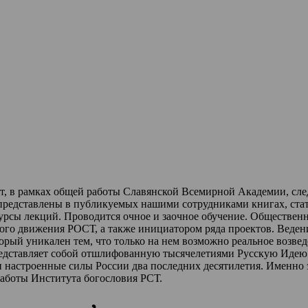
ет, в рамках общей работы Славянской Всемирной Академии, сл
 представлены в публикуемых нашими сотрудниками книгах, стат
урсы лекций
.
Проводится очное и заочное обучение.
Обществен
ного движения РОСТ,
а также инициатором ряда проектов.
Веден
торый уникален тем, что только на нем возможно реальное возве
редставляет собой отшлифованную тысячелетиями Русскую Идею 
и настроенные силы России два последних десятилетия.
Именно 
работы Института богословия РСТ.