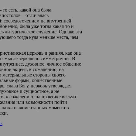
 то есть, какой она была
апостолов – отличалась
: сосредоточением на внутренней
Конечно, была уже тогда какая-то и
сь литургическое служение. Однако эта
ующего тогда куда меньше места, чем
ристианская церковь и ранняя, как она
ом смысле зеркально симметричны. В
внутреннее, духовное, личное общение
овной акцент, к сожалению, на
о материальные стороны своего
иальные формы, общественные
ь, слава Богу, церковь утверждает
духовное и сущностное, а не
о, к сожалению, на практике весьма
желания или возможности пойти
каких-то элементарных моментов
шки.
s