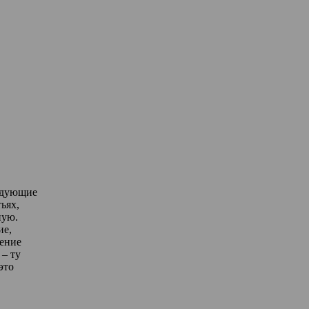
едующие
ьях,
ную.
ие,
дение
– ту
это