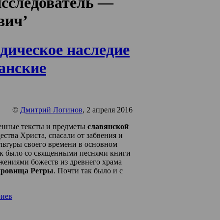
‘исследователь —
вич’
дическое наследие
анские
©
Дмитрий Логинов
, 2 апреля 2016
енные тексты и предметы
славянской
ества Христа, спасали от забвения и
льтуры своего времени в основном
ак было со священными песнями книги
ажениями божеств из древнего храма
кровища Ретры
. Почти так было и с
риев