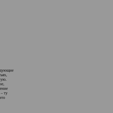
едующие
ьях,
ную.
ие,
дение
– ту
это