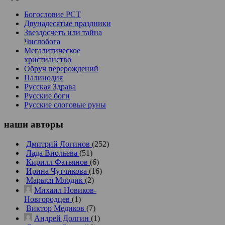
Богословие РСТ
Двунадесятые праздники
Звездосчетъ или тайна
Числобога
Мегалитическое
христианство
Обруч перерождений
Палинодия
Русская Здрава
Русские боги
Русские слоговые руны
наши
авторы
Дмитрий Логинов
(252)
Лада Виольева
(51)
Кирилл Фатьянов
(6)
Ирина Чутчикова
(16)
Марыся Млодик
(2)
Михаил Новиков-
Новгородцев
(1)
Виктор Медиков
(7)
Андрей Долгин
(1)