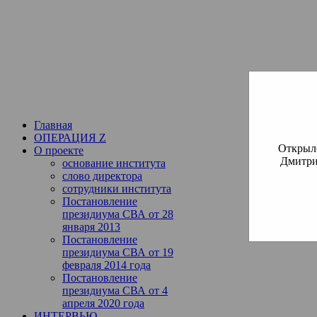
Институт богословия Русско
СВА
(Славянская Всемирная
Главная
ОПЕРАЦИЯ Z
Открылс
О проекте
Дмитри
основание института
слово директора
сотрудники института
Постановление
президиума СВА от 28
января 2013
Постановление
президиума СВА от 19
февраля 2014 года
Постановление
президиума СВА от 4
апреля 2020 года
ИНТЕРВЬЮ