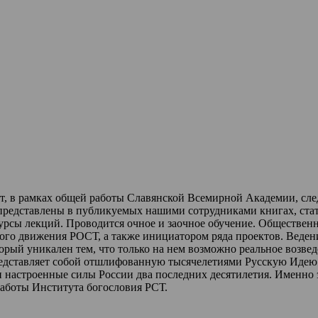
ет, в рамках общей работы Славянской Всемирной Академии, сл
 представлены в публикуемых нашими сотрудниками книгах, стат
урсы лекций
.
Проводится очное и заочное обучение.
Обществен
ного движения РОСТ,
а также инициатором ряда проектов.
Веден
торый уникален тем, что только на нем возможно реальное возве
редставляет собой отшлифованную тысячелетиями Русскую Идею 
и настроенные силы России два последних десятилетия.
Именно 
работы Института богословия РСТ.