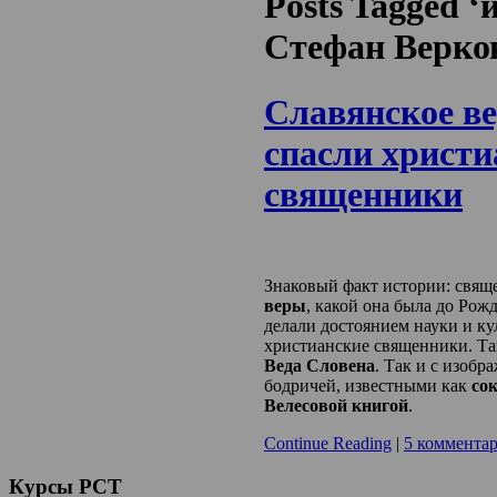
Posts Tagged 
Стефан Верко
Славянское ве
спасли христи
священники
Знаковый факт истории: свящ
веры
, какой она была до Рожд
делали достоянием науки и ку
христианские священники. Т
Веда Словена
. Так и с изобр
бодричей, известными как
со
Велесовой книгой
.
Continue Reading
|
5 коммента
Курсы
РСТ