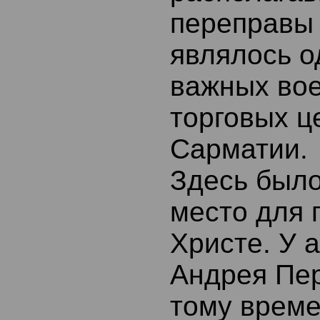
переправы 
являлось о
важных во
торговых ц
Сарматии.
Здесь был
место для 
Христе. У 
Андрея Пер
тому време