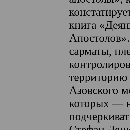
констатируе
книга «Деян
Апостолов».
сарматы, пл
контролиро
территорию 
Азовского м
которых — н
подчеркиват
Стефан Ляш