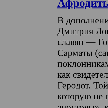
Афродит
В дополнени
Дмитрия Ло
славян — Го
Сарматы (са
поклонника
как свидетел
Геродот. То
которую не 
апостолы», к