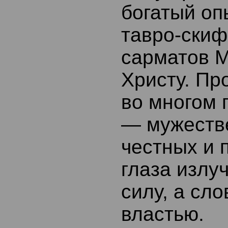
богатый о
тавро-скиф
сарматов 
Христу. Пр
во многом 
— мужеств
честных и 
глаза излу
силу, а сл
властью.