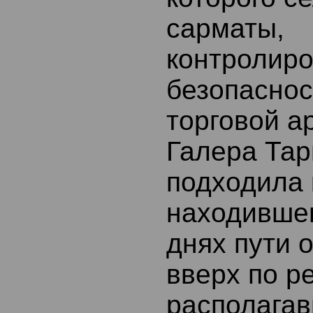
сарматы,
контролир
безопаснос
торговой а
Галера Тар
подходила 
находившем
днях пути 
вверх по р
располагав