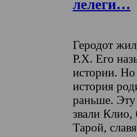
лелеги…
Геродот жил
Р.Х. Его на
истории. Но
история род
раньше. Эту
звали Клио,
Тарой, слав