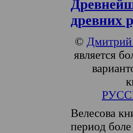
Древнейш
древних р
©
Дмитрий
является бо
вариант
к
РУСС
Велесова кн
период боле