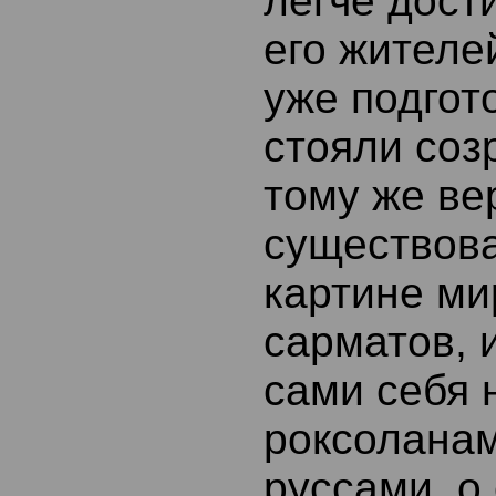
легче дост
его жителе
уже подгот
стояли соз
тому же ве
существов
картине ми
сарматов, и
сами себя 
роксолана
руссами, о