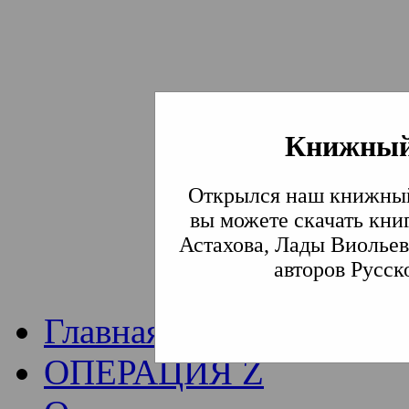
Книжный
Институт богослови
Открылся наш книжный
Традиции СВА
(Сла
вы можете скачать кни
Астахова, Лады Виольев
Академия)
авторов Русск
Главная
ОПЕРАЦИЯ Z