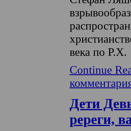
взрывообра
распростран
христианств
века по Р.Х.
Continue Re
комментари
Дети Дев
ререги, в