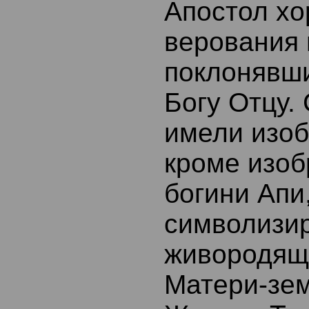
Апостол хо
верования 
поклонявш
Богу Отцу.
имели изоб
кроме изо
богини Апи
символизи
живородящ
Матери-зем