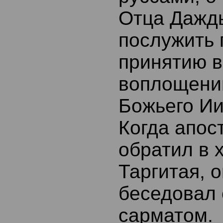
Отца Даждь
послужить 
принятию в
воплощени
Божьего Ии
Когда апос
обратил в 
Таргитая, о
беседовал
сарматом.