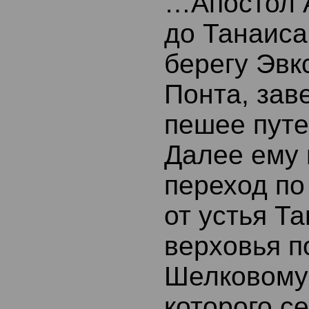
…Апостол 
до Танаиса
берегу Эвк
Понта, зав
пешее путе
Далее ему 
переход по
от устья Та
верховья п
Шелковому 
которого с