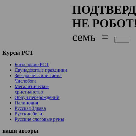
ПОДТВЕРД
НЕ РОБОТ!
семь
=
Курсы
РСТ
Богословие РСТ
Двунадесятые праздники
Звездосчетъ или тайна
Числобога
Мегалитическое
христианство
Обруч перерождений
Палинодия
Русская Здрава
Русские боги
Русские слоговые руны
наши
авторы