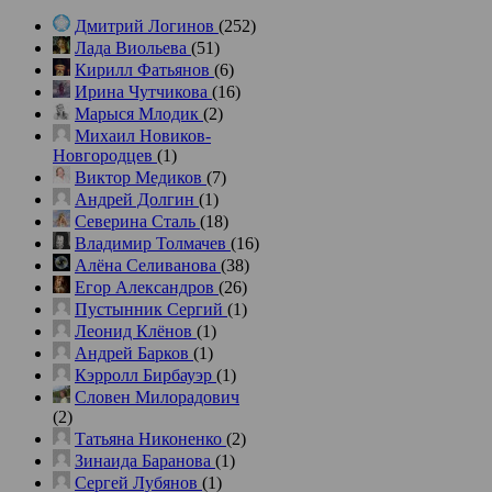
Дмитрий Логинов
(252)
Лада Виольева
(51)
Кирилл Фатьянов
(6)
Ирина Чутчикова
(16)
Марыся Млодик
(2)
Михаил Новиков-
Новгородцев
(1)
Виктор Медиков
(7)
Андрей Долгин
(1)
Северина Сталь
(18)
Владимир Толмачев
(16)
Алёна Селиванова
(38)
Егор Александров
(26)
Пустынник Сергий
(1)
Леонид Клёнов
(1)
Андрей Барков
(1)
Кэрролл Бирбауэр
(1)
Словен Милорадович
(2)
Татьяна Никоненко
(2)
Зинаида Баранова
(1)
Сергей Лубянов
(1)