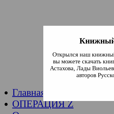
Книжный
Институт богослови
Открылся наш книжный
Традиции СВА
(Сла
вы можете скачать кни
Астахова, Лады Виольев
Академия)
авторов Русск
Главная
ОПЕРАЦИЯ Z