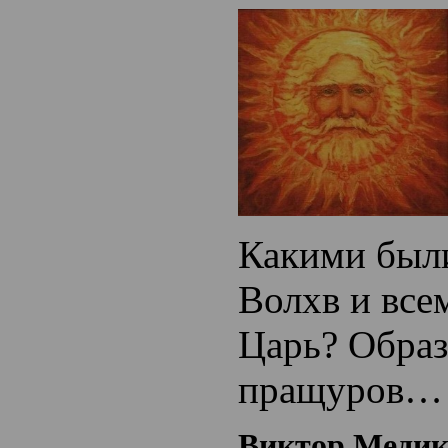
Какими были
Волхв и все
Царь? Обра
пращуров
Виктор Медик