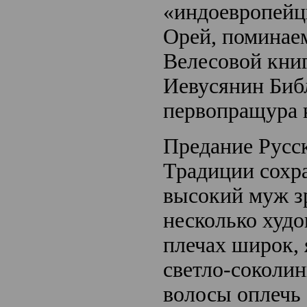
«индоевропейц
Орей, поминае
Велесовой книг
Иевусянин Библ
первопращура к
Предание Русс
Традиции сохра
высокий муж з
несколько худо
плечах широк,
светло-соколин
волосы оплечь 