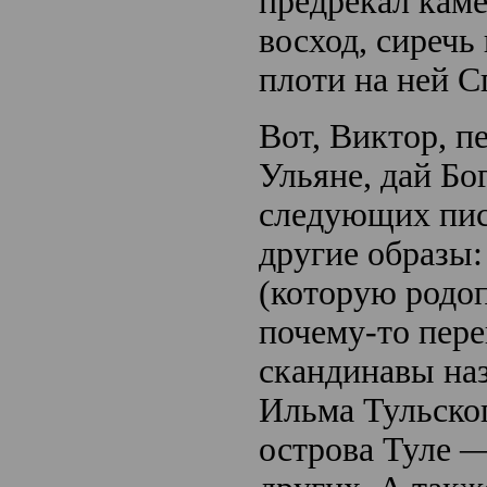
предрекал кам
восход, сиречь
плоти на ней С
Вот, Виктор, п
Ульяне, дай Бог
следующих пис
другие образы:
(которую родо
почему-то пере
скандинавы наз
Ильма Тульског
острова Туле —