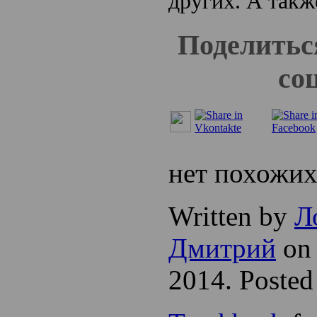
других. А такж
Поделитьс
со
нет похожих
Written by
Л
Дмитрий
on 
2014. Posted