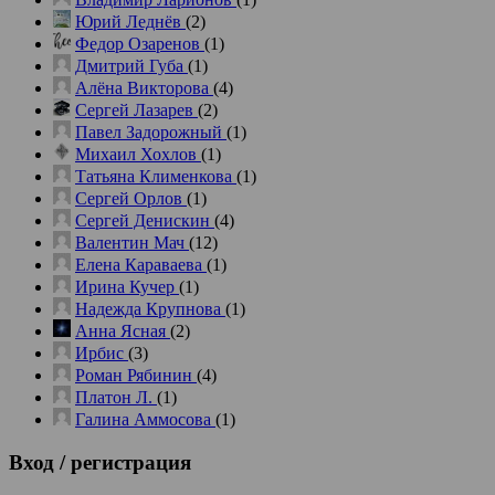
Юрий Леднёв
(2)
Федор Озаренов
(1)
Дмитрий Губа
(1)
Алёна Викторова
(4)
Сергей Лазарев
(2)
Павел Задорожный
(1)
Михаил Хохлов
(1)
Татьяна Клименкова
(1)
Сергей Орлов
(1)
Сергей Денискин
(4)
Валентин Мач
(12)
Елена Караваева
(1)
Ирина Кучер
(1)
Надежда Крупнова
(1)
Анна Ясная
(2)
Ирбис
(3)
Роман Рябинин
(4)
Платон Л.
(1)
Галина Аммосова
(1)
Вход
/ регистрация