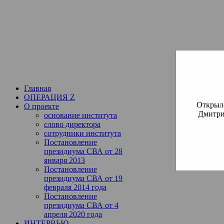
Институт богословия Русско
СВА
(Славянская Всемирная
Главная
ОПЕРАЦИЯ Z
Открылс
О проекте
Дмитри
основание института
слово директора
сотрудники института
Постановление
президиума СВА от 28
января 2013
Постановление
президиума СВА от 19
февраля 2014 года
Постановление
президиума СВА от 4
апреля 2020 года
ИНТЕРВЬЮ