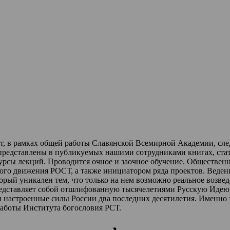
ет, в рамках общей работы Славянской Всемирной Академии, сл
 представлены в публикуемых нашими сотрудниками книгах, стат
урсы лекций
.
Проводится очное и заочное обучение.
Обществен
ного движения РОСТ,
а также инициатором ряда проектов.
Веден
торый уникален тем, что только на нем возможно реальное возве
редставляет собой отшлифованную тысячелетиями Русскую Идею 
и настроенные силы России два последних десятилетия.
Именно 
работы Института богословия РСТ.