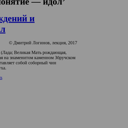
‘понятие — идол’
ждений и
ол
© Дмитрий Логинов, лекция, 2017
(Лада; Великая Мать рождающая,
я на знаменитом каменном Збручском
тавляет собой соборный чин
уха.
s