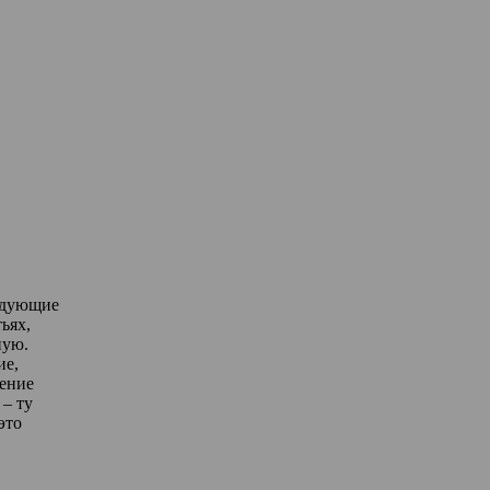
едующие
ьях,
ную.
ие,
дение
– ту
это