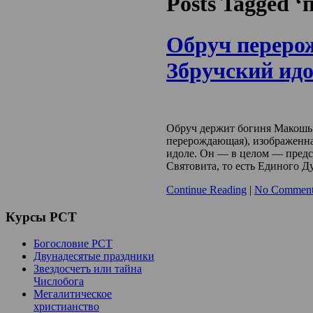
Posts Tagged 
Обруч переро
Збручский ид
Обруч держит богиня Макошь 
перерождающая), изображенна
идоле. Он — в целом — предс
Святовита, то есть Единого Д
Continue Reading
|
No Comment
Курсы
РСТ
Богословие РСТ
Двунадесятые праздники
Звездосчетъ или тайна
Числобога
Мегалитическое
христианство