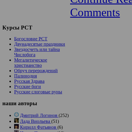
Comments
Курсы
РСТ
Богословие РСТ
Двунадесятые праздники
Звездосчетъ или тайна
Числобога
Мегалитическое
христианство
Обруч перерождений
Палинодия
Русская Здрава
Русские боги
Русские слоговые руны
наши
авторы
Дмитрий Логинов
(252)
Лада Виольева
(51)
Кирилл Фатьянов
(6)