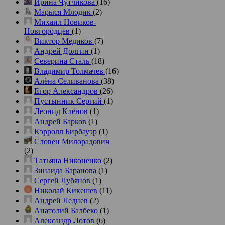
Ирина Чутчикова
(16)
Марыся Млодик
(2)
Михаил Новиков-
Новгородцев
(1)
Виктор Медиков
(7)
Андрей Долгин
(1)
Северина Сталь
(18)
Владимир Толмачев
(16)
Алёна Селиванова
(38)
Егор Александров
(26)
Пустынник Сергий
(1)
Леонид Клёнов
(1)
Андрей Барков
(1)
Кэрролл Бирбауэр
(1)
Словен Милорадович
(2)
Татьяна Никоненко
(2)
Зинаида Баранова
(1)
Сергей Лубянов
(1)
Николай Кикешев
(11)
Андрей Леднев
(2)
Анатолий Балбеко
(1)
Александр Лотов
(6)