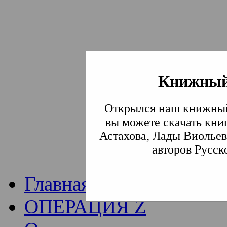
Книжный
Институт богослови
Открылся наш книжный
Традиции СВА
(Сла
вы можете скачать кни
Астахова, Лады Виольев
Академия)
авторов Русск
Главная
ОПЕРАЦИЯ Z