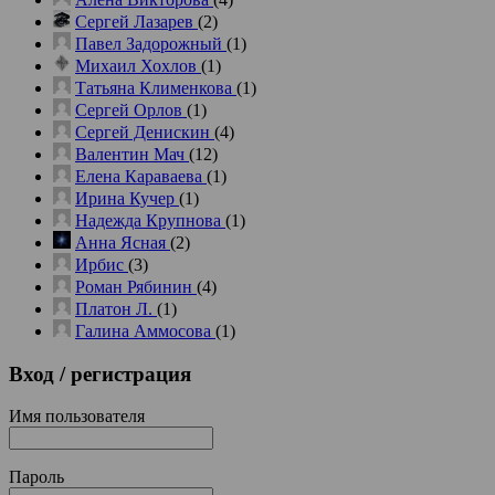
Сергей Лазарев
(2)
Павел Задорожный
(1)
Михаил Хохлов
(1)
Татьяна Клименкова
(1)
Сергей Орлов
(1)
Сергей Денискин
(4)
Валентин Мач
(12)
Елена Караваева
(1)
Ирина Кучер
(1)
Надежда Крупнова
(1)
Анна Ясная
(2)
Ирбис
(3)
Роман Рябинин
(4)
Платон Л.
(1)
Галина Аммосова
(1)
Вход
/ регистрация
Имя пользователя
Пароль