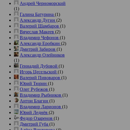
Андрей Черноморский
(1)
Галина Батурина
(1)
Александр Дугин
(2)
Валерий Шамбаров
(1)
Вячеслав Макеев
(2)
Владимир Чефонов
(1)
Александр Еробкин
(2)
Дмитрий Забиров
(1)
Александр Олейников
(1)
Геннадий Дубовой
(1)
Игорь Цесельский
(1)
Валерий Пивоваров
(1)
Юрий Тюрин
(1)
Олег Рубежов
(1)
Владимир Рыбников
(1)
Антон Благин
(1)
Владимир Ларионов
(1)
Юрий Леднёв
(2)
Федор Озаренов
(1)
Дмитрий Губа
(1)
Алёна Викторова
(4)