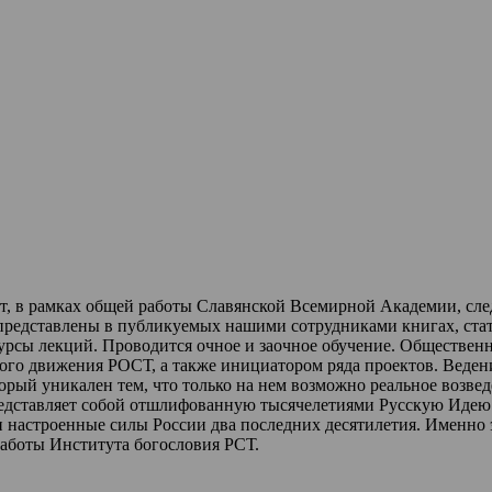
ет, в рамках общей работы Славянской Всемирной Академии, сл
 представлены в публикуемых нашими сотрудниками книгах, стат
урсы лекций
.
Проводится очное и заочное обучение.
Обществен
ного движения РОСТ,
а также инициатором ряда проектов.
Веден
торый уникален тем, что только на нем возможно реальное возве
редставляет собой отшлифованную тысячелетиями Русскую Идею 
и настроенные силы России два последних десятилетия.
Именно 
работы Института богословия РСТ.