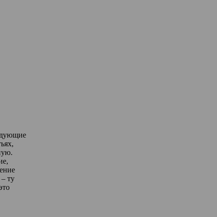
едующие
ьях,
ную.
ие,
дение
– ту
это