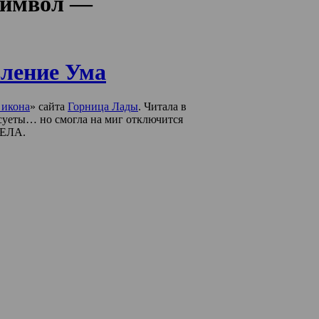
‘символ —
ление Ума
 икона
» сайта
Горница Лады
. Читала в
й суеты… но смогла на миг отключится
ДЕЛА.