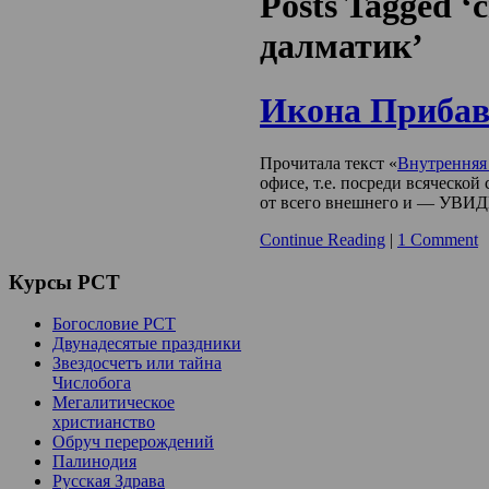
Posts Tagged 
далматик’
Икона Прибав
Прочитала текст «
Внутренняя
офисе, т.е. посреди всяческо
от всего внешнего и — УВИ
Continue Reading
|
1 Comment
Курсы
РСТ
Богословие РСТ
Двунадесятые праздники
Звездосчетъ или тайна
Числобога
Мегалитическое
христианство
Обруч перерождений
Палинодия
Русская Здрава