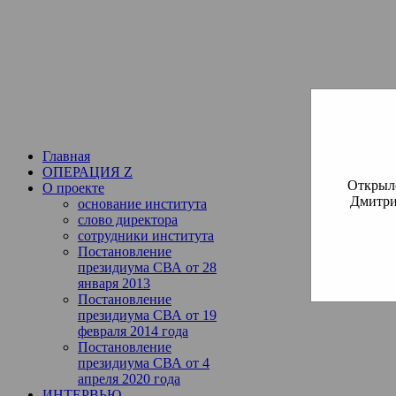
Институт богословия Русско
СВА
(Славянская Всемирная
Главная
ОПЕРАЦИЯ Z
Открылс
О проекте
Дмитри
основание института
слово директора
сотрудники института
Постановление
президиума СВА от 28
января 2013
Постановление
президиума СВА от 19
февраля 2014 года
Постановление
президиума СВА от 4
апреля 2020 года
ИНТЕРВЬЮ