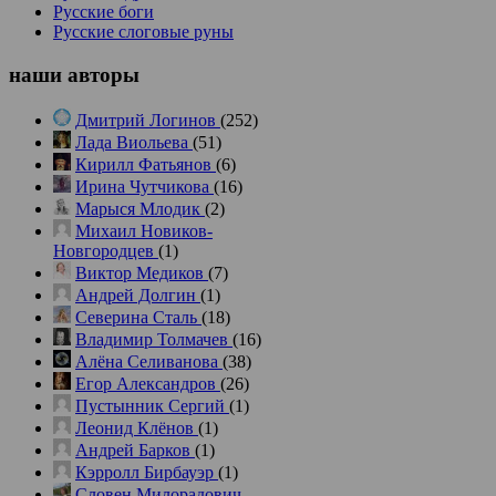
Русские боги
Русские слоговые руны
наши
авторы
Дмитрий Логинов
(252)
Лада Виольева
(51)
Кирилл Фатьянов
(6)
Ирина Чутчикова
(16)
Марыся Млодик
(2)
Михаил Новиков-
Новгородцев
(1)
Виктор Медиков
(7)
Андрей Долгин
(1)
Северина Сталь
(18)
Владимир Толмачев
(16)
Алёна Селиванова
(38)
Егор Александров
(26)
Пустынник Сергий
(1)
Леонид Клёнов
(1)
Андрей Барков
(1)
Кэрролл Бирбауэр
(1)
Словен Милорадович