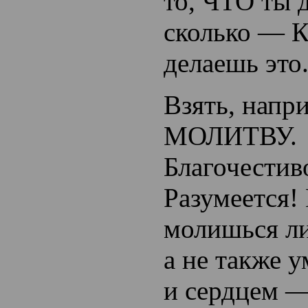
то, ЧТО ты 
сколько — 
делаешь это
Взять, напр
МОЛИТВУ.
Благочестив
Разумеется!
молишься л
а не также 
и сердцем —