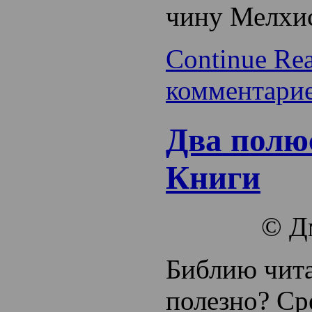
чину Мелхис
Continue Re
комментари
Два полю
Книги
© Д
Библию чита
полезно? Ср