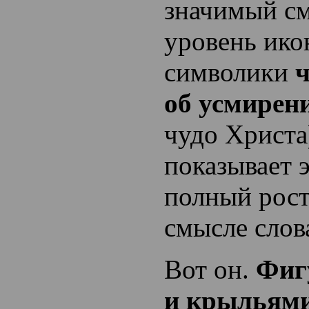
значимый с
уровень ик
символики
ч
об усмирен
чудо Христа
показывает э
полный рост
смысле слова
Вот он.
Фигу
и крыльями