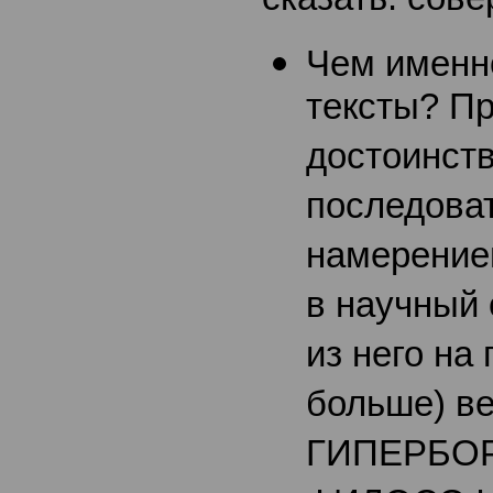
Чем именн
тексты? П
достоинст
последова
намерение
в научный
из него на
больше) ве
ГИПЕРБО