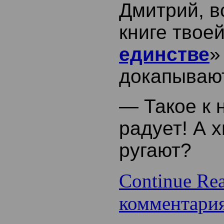
Дмитрий, в
книге твоей
единстве
»
докапываю
— Такое к 
радует! А 
ругают?
Continue Re
комментари