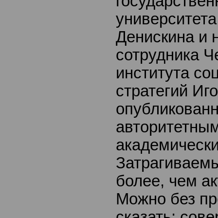
государствен
университета
Денискина и 
сотрудника Ч
института со
стратегий Иг
опубликован
авторитетны
академически
Затрагиваем
более, чем а
Можно без п
сказать: сов