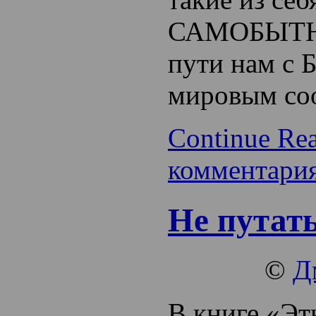
САМОБЫТН
пути нам с Б
мировым со
Continue Re
комментари
Не путать
©
Д
В книге «Э