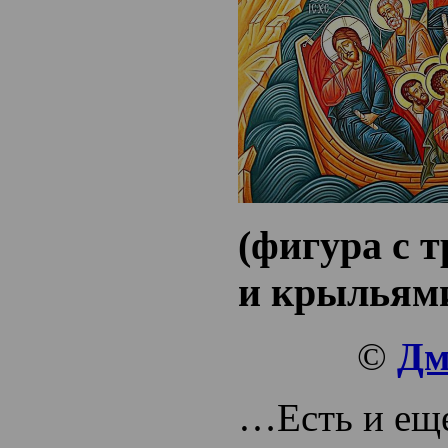
(фигура с т
и крыльям
©
Дм
…Есть и еще