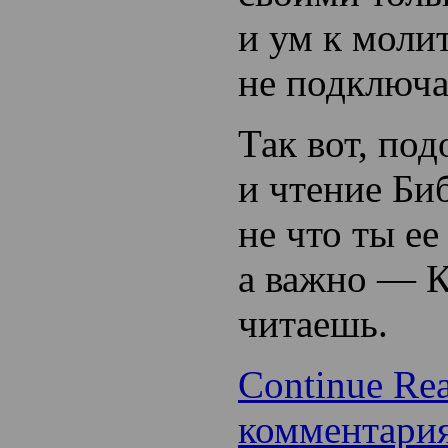
и ум к моли
не подключа
Так вот, по
и чтение Би
не что ты 
а важно — 
читаешь.
Continue Re
комментари