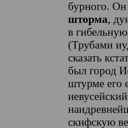
бурного. Он
шторма
, д
в гибельную
(Трубами иу
сказать кста
был город И
штурме его 
иевусейский
наидревней
скифскую ве