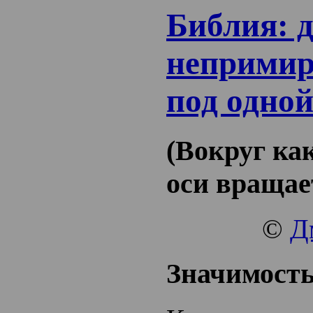
Библия: 
непримир
под одно
(Вокруг ка
оси вращае
©
Д
Значимост