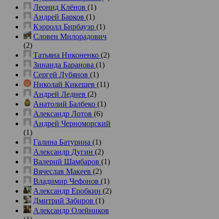
Леонид Клёнов
(1)
Андрей Барков
(1)
Кэрролл Бирбауэр
(1)
Словен Милорадович
(2)
Татьяна Никоненко
(2)
Зинаида Баранова
(1)
Сергей Лубянов
(1)
Николай Кикешев
(11)
Андрей Леднев
(2)
Анатолий Балбеко
(1)
Александр Лотов
(6)
Андрей Черноморский
(1)
Галина Батурина
(1)
Александр Дугин
(2)
Валерий Шамбаров
(1)
Вячеслав Макеев
(2)
Владимир Чефонов
(1)
Александр Еробкин
(2)
Дмитрий Забиров
(1)
Александр Олейников