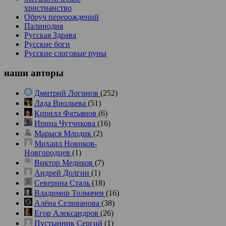
христианство
Обруч перерождений
Палинодия
Русская Здрава
Русские боги
Русские слоговые руны
наши
авторы
Дмитрий Логинов
(252)
Лада Виольева
(51)
Кирилл Фатьянов
(6)
Ирина Чутчикова
(16)
Марыся Млодик
(2)
Михаил Новиков-
Новгородцев
(1)
Виктор Медиков
(7)
Андрей Долгин
(1)
Северина Сталь
(18)
Владимир Толмачев
(16)
Алёна Селиванова
(38)
Егор Александров
(26)
Пустынник Сергий
(1)