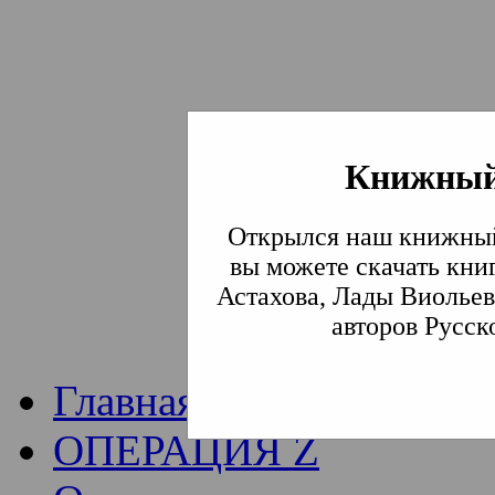
Книжный
Институт богослови
Открылся наш книжный
Традиции СВА
(Сла
вы можете скачать кни
Астахова, Лады Виольев
Академия)
авторов Русск
Главная
ОПЕРАЦИЯ Z