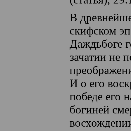
В древнейше
скифском эп
Даждьбоге г
зачатии не п
преображен
И о его воск
победе его 
богиней сме
восхождени