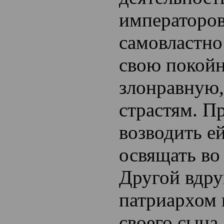
императоро
самовластно
свою покой
злонравную
страстям. П
возводить е
освящать во 
Другой вдру
патриархом 
своего сына