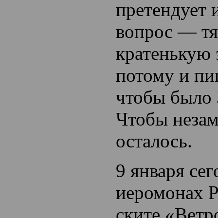
претендует 
вопрос — тя
кратенькую 
потому и пи
чтобы был
Чтобы неза
осталось.
9 января сег
иеромонах Р
ските «Ветр