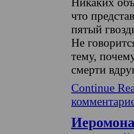
Никаких объ
что представ
пятый гвоздь
Не говоритс
тему, почем
смерти вдру
Continue Re
комментари
Иеромона