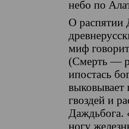
небо по Ала
О распятии
древнерусск
миф говорит
(Смерть — 
ипостась бо
выковывает 
гвоздей и ра
Даждьбога. 
ногу железны