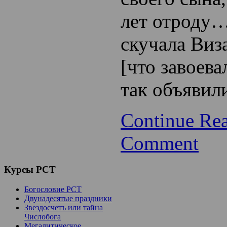
лет отроду…
скучала Виз
[что завоева
так объявил
Continue Re
Comment
Курсы
РСТ
Богословие РСТ
Двунадесятые праздники
Звездосчетъ или тайна
Числобога
Мегалитическое