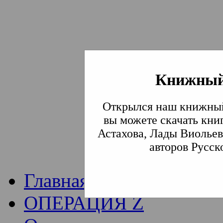
Книжный
Институт богослови
Открылся наш книжный
Традиции СВА
(Сла
вы можете скачать кни
Астахова, Лады Виольев
Академия)
авторов Русск
Главная
ОПЕРАЦИЯ Z