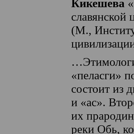
Кикешева
«
славянской 
(М., Инстит
цивилизации
…Этимологи
«пеласги» п
состоит из д
и «ас». Втор
их прародин
реки Обь, к