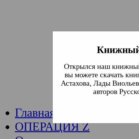
Книжный
Институт богослови
Открылся наш книжный
Традиции СВА
(Сла
вы можете скачать кни
Астахова, Лады Виольев
Академия)
авторов Русск
Главная
ОПЕРАЦИЯ Z