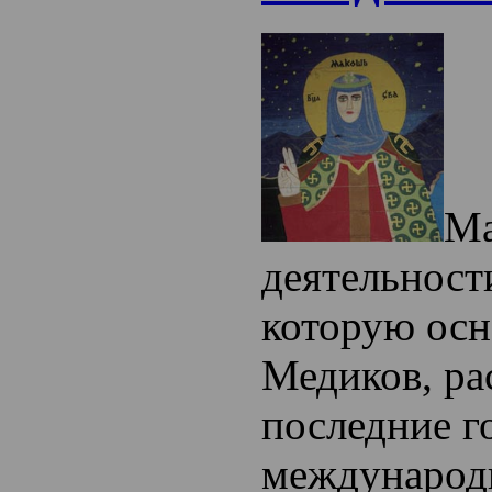
М
деятельност
которую осн
Медиков, ра
последние г
международн