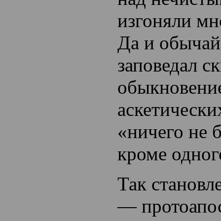
изгоняли мн
Да и обычай
заповедал с
обыкновение
аскетически
«ничего не б
кроме одног
Так становл
— протоапос