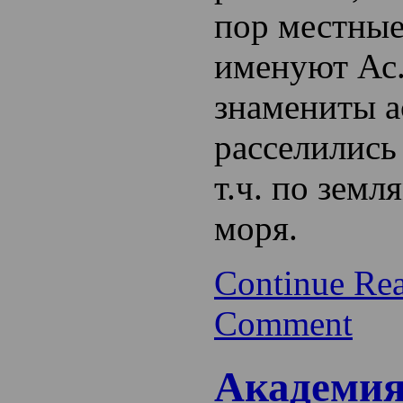
пор местны
именуют Ас
знамениты а
расселились
т.ч. по зем
моря.
Continue Re
Comment
Академи