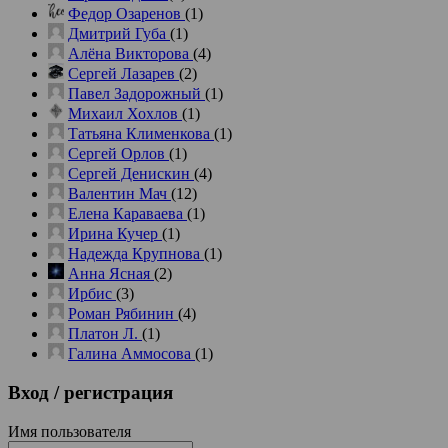
Федор Озаренов
(1)
Дмитрий Губа
(1)
Алёна Викторова
(4)
Сергей Лазарев
(2)
Павел Задорожный
(1)
Михаил Хохлов
(1)
Татьяна Клименкова
(1)
Сергей Орлов
(1)
Сергей Денискин
(4)
Валентин Мач
(12)
Елена Караваева
(1)
Ирина Кучер
(1)
Надежда Крупнова
(1)
Анна Ясная
(2)
Ирбис
(3)
Роман Рябинин
(4)
Платон Л.
(1)
Галина Аммосова
(1)
Вход
/ регистрация
Имя пользователя