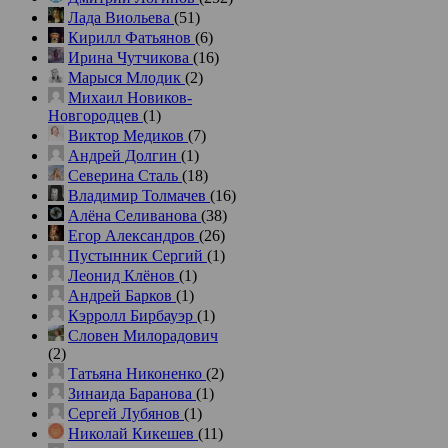
Лада Виольева
(51)
Кирилл Фатьянов
(6)
Ирина Чутчикова
(16)
Марыся Млодик
(2)
Михаил Новиков-
Новгородцев
(1)
Виктор Медиков
(7)
Андрей Долгин
(1)
Северина Сталь
(18)
Владимир Толмачев
(16)
Алёна Селиванова
(38)
Егор Александров
(26)
Пустынник Сергий
(1)
Леонид Клёнов
(1)
Андрей Барков
(1)
Кэрролл Бирбауэр
(1)
Словен Милорадович
(2)
Татьяна Никоненко
(2)
Зинаида Баранова
(1)
Сергей Лубянов
(1)
Николай Кикешев
(11)