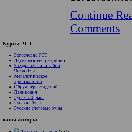
Continue Re
Comments
Курсы
РСТ
Богословие РСТ
Двунадесятые праздники
Звездосчетъ или тайна
Числобога
Мегалитическое
христианство
Обруч перерождений
Палинодия
Русская Здрава
Русские боги
Русские слоговые руны
наши
авторы
Дмитрий Логинов
(252)