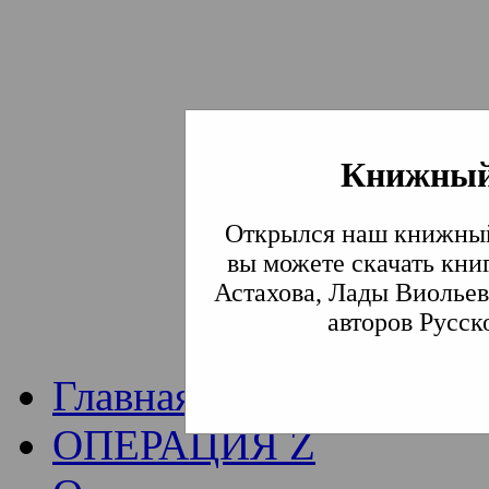
Книжный
Институт богослови
Открылся наш книжный
Традиции СВА
(Сла
вы можете скачать кни
Астахова, Лады Виольев
Академия)
авторов Русск
Главная
ОПЕРАЦИЯ Z