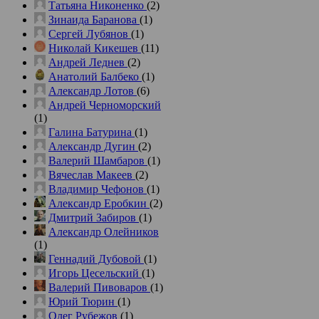
Татьяна Никоненко
(2)
Зинаида Баранова
(1)
Сергей Лубянов
(1)
Николай Кикешев
(11)
Андрей Леднев
(2)
Анатолий Балбеко
(1)
Александр Лотов
(6)
Андрей Черноморский
(1)
Галина Батурина
(1)
Александр Дугин
(2)
Валерий Шамбаров
(1)
Вячеслав Макеев
(2)
Владимир Чефонов
(1)
Александр Еробкин
(2)
Дмитрий Забиров
(1)
Александр Олейников
(1)
Геннадий Дубовой
(1)
Игорь Цесельский
(1)
Валерий Пивоваров
(1)
Юрий Тюрин
(1)
Олег Рубежов
(1)