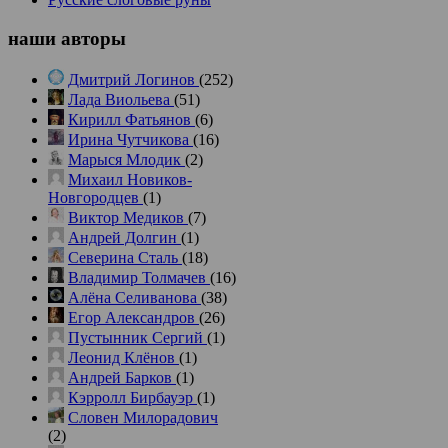
наши
авторы
Дмитрий Логинов
(252)
Лада Виольева
(51)
Кирилл Фатьянов
(6)
Ирина Чутчикова
(16)
Марыся Млодик
(2)
Михаил Новиков-
Новгородцев
(1)
Виктор Медиков
(7)
Андрей Долгин
(1)
Северина Сталь
(18)
Владимир Толмачев
(16)
Алёна Селиванова
(38)
Егор Александров
(26)
Пустынник Сергий
(1)
Леонид Клёнов
(1)
Андрей Барков
(1)
Кэрролл Бирбауэр
(1)
Словен Милорадович
(2)