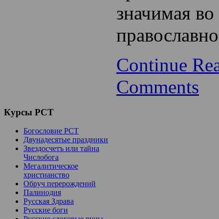
значимая во
православно
Continue Re
Comments
Курсы
РСТ
Богословие РСТ
Двунадесятые праздники
Звездосчетъ или тайна
Числобога
Мегалитическое
христианство
Обруч перерождений
Палинодия
Русская Здрава
Русские боги
Русские слоговые руны