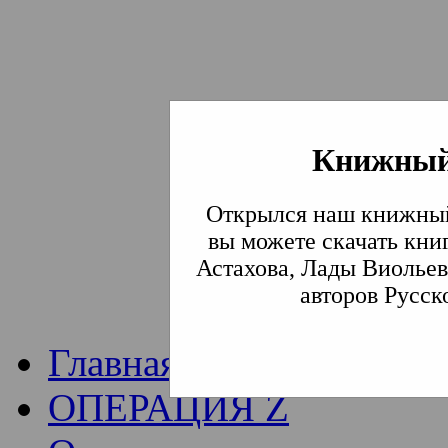
Книжный
Институт богослови
Открылся наш книжный
Традиции СВА
(Сла
вы можете скачать кни
Астахова, Лады Виольев
Академия)
авторов Русск
Главная
ОПЕРАЦИЯ Z