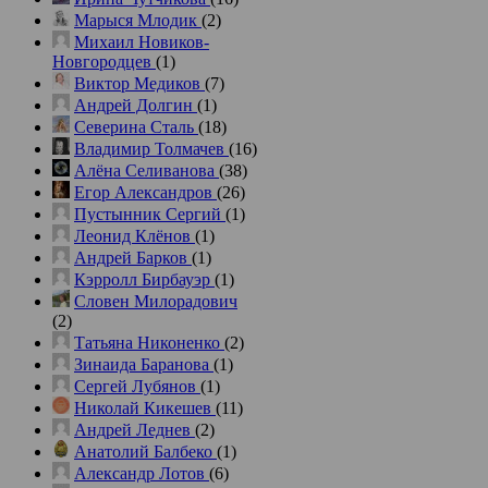
Марыся Млодик
(2)
Михаил Новиков-
Новгородцев
(1)
Виктор Медиков
(7)
Андрей Долгин
(1)
Северина Сталь
(18)
Владимир Толмачев
(16)
Алёна Селиванова
(38)
Егор Александров
(26)
Пустынник Сергий
(1)
Леонид Клёнов
(1)
Андрей Барков
(1)
Кэрролл Бирбауэр
(1)
Словен Милорадович
(2)
Татьяна Никоненко
(2)
Зинаида Баранова
(1)
Сергей Лубянов
(1)
Николай Кикешев
(11)
Андрей Леднев
(2)
Анатолий Балбеко
(1)
Александр Лотов
(6)