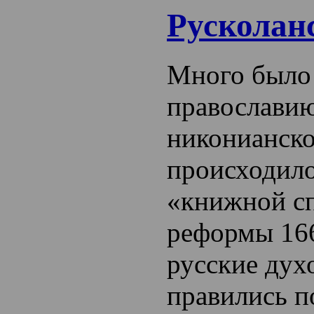
Русколан
Много было
православию
никонианско
происходило
«книжной с
реформы 166
русские дух
правились п