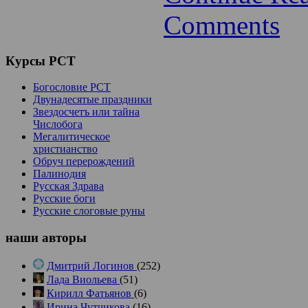
Comments
Курсы
РСТ
Богословие РСТ
Двунадесятые праздники
Звездосчетъ или тайна
Числобога
Мегалитическое
христианство
Обруч перерождений
Палинодия
Русская Здрава
Русские боги
Русские слоговые руны
наши
авторы
Дмитрий Логинов
(252)
Лада Виольева
(51)
Кирилл Фатьянов
(6)
Ирина Чутчикова
(16)