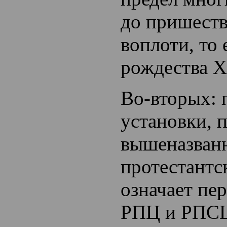
до пришест
воплоти, то 
рождества Х
Во-вторых: 
установки, 
вышеназван
протестантск
означает пе
РПЦ и РПСЦ