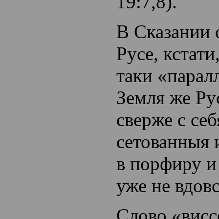
19:7,8).
В Сказании 
Русе, кстати
таки «парал
Земля же Ру
сверже с себ
сетованныя 
в порфиру и
уже не вдовс
Слово «висс