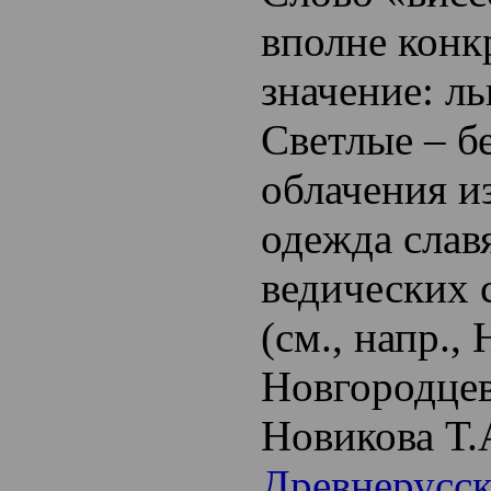
вполне конк
значение: ль
Светлые – б
облачения из
одежда слав
ведических 
(см., напр.,
Новгородцев
Новикова Т.
Древнерусс