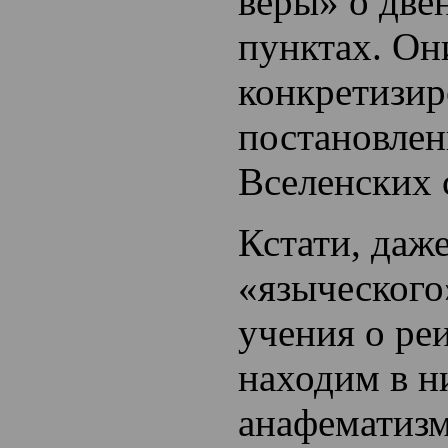
веры» о две
пунктах. Он
конкретизи
постановле
Вселенских 
Кстати, даж
«языческого
учения о ре
находим в н
анафематизм