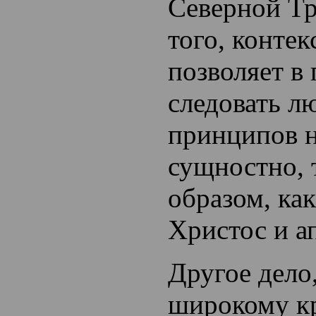
Северной Тр
того, конте
позволяет в
следовать л
принципов н
сущностно, 
образом, ка
Христос и а
Другое дело,
широкому к