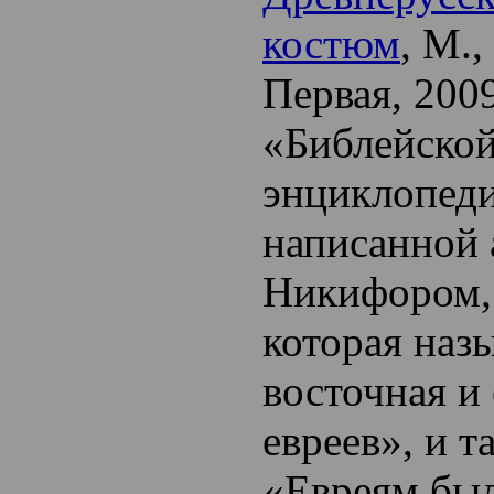
костюм
, М.
Первая, 2009
«Библейско
энциклопеди
написанной
Никифором, 
которая наз
восточная и
евреев», и т
«Евреям бы