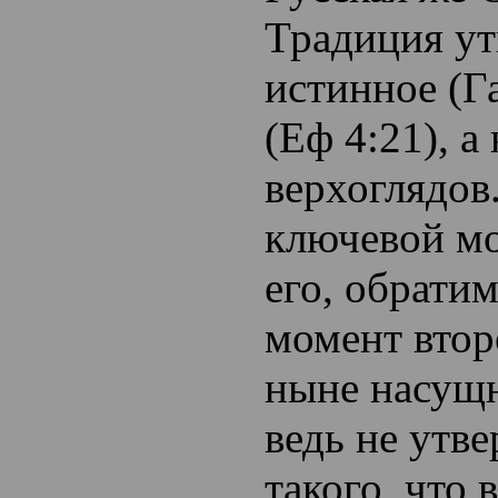
Традиция у
истинное (Га
(Еф 4:21), а
верхоглядов.
ключевой мо
его, обрати
момент втор
ныне насущ
ведь не утв
такого, что 