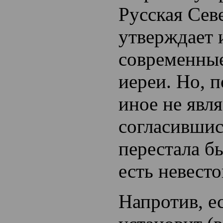
Русская Сев
утверждает 
современны
иереи. Но, п
иное не явля
согласившис
перестала б
есть невест
Напротив, е