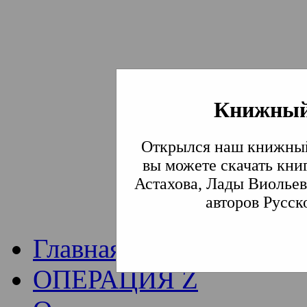
Книжный
Институт богослови
Открылся наш книжный
Традиции СВА
(Сла
вы можете скачать кни
Астахова, Лады Виольев
Академия)
авторов Русск
Главная
ОПЕРАЦИЯ Z