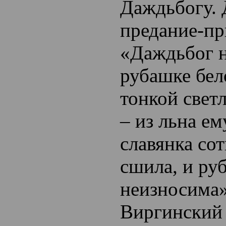
Даждьбогу. 
предание-пр
«Даждьбог н
рубашке бе
тонкой свет
– из льна ем
славянка сот
сшила, и руб
неизносима» 
Виргинский 