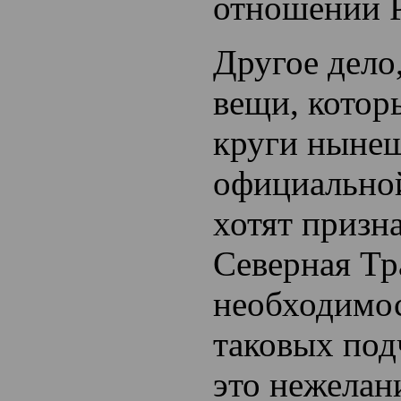
отношении 
Другое дело
вещи, котор
круги ныне
официальной
хотят призна
Северная Т
необходимос
таковых под
это нежелан