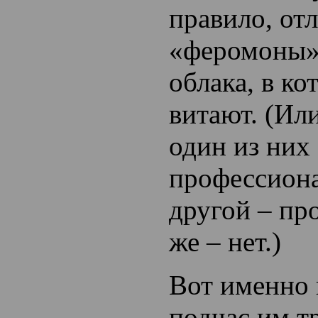
правило, от
«феромоны»
облака, в к
витают. (Ил
один из них
профессиона
другой – пр
же – нет.)
Вот именно 
подчас им т