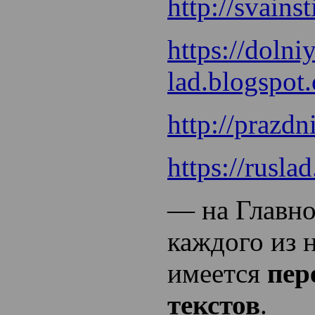
http://svainst
https://dolniy
lad.blogspot
http://prazdn
https://rusla
— на Главно
каждого из 
имеется
пер
текстов
.