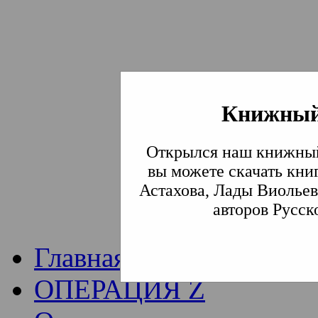
Книжный
Институт богослови
Открылся наш книжный
Традиции СВА
(Сла
вы можете скачать кни
Астахова, Лады Виольев
Академия)
авторов Русск
Главная
ОПЕРАЦИЯ Z