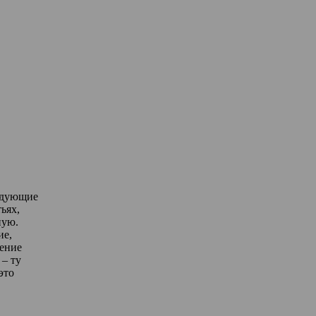
едующие
ьях,
ную.
ие,
дение
– ту
это