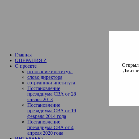
Институт богословия Русско
СВА
(Славянская Всемирная
Главная
ОПЕРАЦИЯ Z
Открылс
О проекте
Дмитри
основание института
слово директора
сотрудники института
Постановление
президиума СВА от 28
января 2013
Постановление
президиума СВА от 19
февраля 2014 года
Постановление
президиума СВА от 4
апреля 2020 года
ИНТЕРВЬЮ