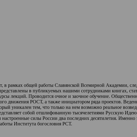
ет, в рамках общей работы Славянской Всемирной Академии, сл
 представлены в публикуемых нашими сотрудниками книгах, стат
урсы лекций
.
Проводится очное и заочное обучение.
Обществен
ного движения РОСТ,
а также инициатором ряда проектов.
Веден
торый уникален тем, что только на нем возможно реальное возве
редставляет собой отшлифованную тысячелетиями Русскую Идею 
и настроенные силы России два последних десятилетия.
Именно 
работы Института богословия РСТ.