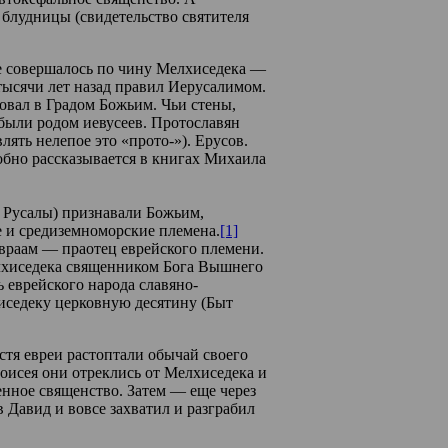
блудницы (свидетельство святителя
 совершалось по чину Мелхиседека —
тысячи лет назад правил Иерусалимом.
овал в Градом Божьим. Чьи стены,
были родом иевусеев. Протославян
лять нелепое это «прото-»). Ерусов.
обно рассказывается в книгах Михаила
о Русалы) признавали Божьим,
 и средиземноморские племена.
[1]
Авраам — праотец еврейского племени.
лхиседека священником Бога Вышнего
ь еврейского народа славяно-
седеку церковную десятину (Быт
стя евреи растоптали обычай своего
Моисея они отреклись от Мелхиседека и
енное священство. Затем — еще через
 Давид и вовсе захватил и разграбил