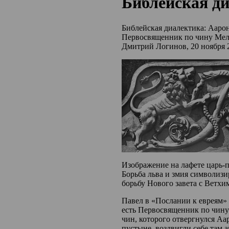
Библейская д
Библейская диалектика: Ааро
Первосвященник по чину Мелх
Дмитрий Логинов, 20 ноября 
Изображение на лафете царь-
Борьба льва и змия символизи
борьбу Нового завета с Ветхи
Павел в «Послании к евреям»
есть Первосвященник по чину 
чин, которого отвергнулся Аар
пустыне, воздвигли себе там 