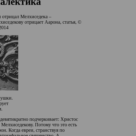
иалектика
н отрицал Мелхиседека –
иседекову отрицает Аарона, статья, ©
2014
пушки.
рует
м.
 девятикратно подчеркивает: Христос
Мелхиседекову. Потому что это есть
он. Когда евреи, странствуя по
автокефальное священство. А