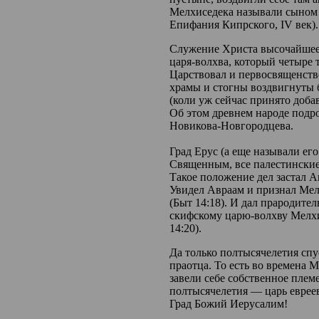
Мелхиседека называли сыном 
Епифания Кипрского, IV век).
Служение Христа высочайшее
царя-волхва, который четыре 
Царствовал и первосвященств
храмы и стогны воздвигнуты 
(коли уж сейчас принято добав
Об этом древнем народе подр
Новикова-Новгородцева.
Град Ерус (а еще называли ег
Священным, все палестинские
Такое положение дел застал 
Увидел Авраам и признал Ме
(Быт 14:18). И дал прародител
скифскому царю-волхву Мелхи
14:20).
Да только полтысячелетия спу
праотца. То есть во времена 
завели себе собственное плем
полтысячелетия — царь евреев
Град Божий Иерусалим!