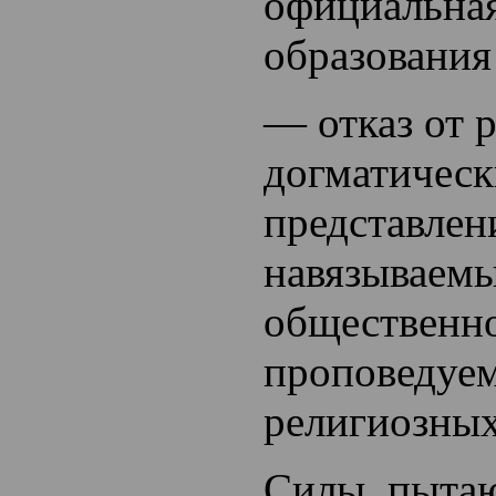
официальная
образования
— отказ от 
догматичес
представлен
навязываем
общественн
проповедуе
религиозных
Силы, пыта