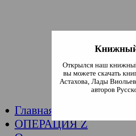
Книжный
Институт богослови
Открылся наш книжный
Традиции СВА
(Сла
вы можете скачать кни
Астахова, Лады Виольев
Академия)
авторов Русск
Главная
ОПЕРАЦИЯ Z