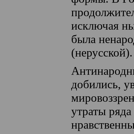
продолжител
исключая ны
была ненар
(нерусской).
Антинародн
добились, у
мировоззрен
утраты ряда
нравственны