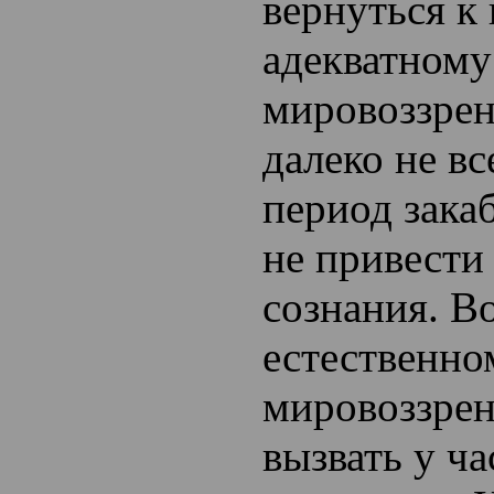
вернуться к
адекватному
мировоззре
далеко не в
период зака
не привести
сознания. Во
естественно
мировоззре
вызвать у ч