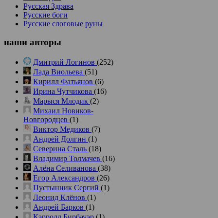
Русская Здрава
Русские боги
Русские слоговые руны
наши
авторы
Дмитрий Логинов
(252)
Лада Виольева
(51)
Кирилл Фатьянов
(6)
Ирина Чутчикова
(16)
Марыся Млодик
(2)
Михаил Новиков-
Новгородцев
(1)
Виктор Медиков
(7)
Андрей Долгин
(1)
Северина Сталь
(18)
Владимир Толмачев
(16)
Алёна Селиванова
(38)
Егор Александров
(26)
Пустынник Сергий
(1)
Леонид Клёнов
(1)
Андрей Барков
(1)
Кэрролл Бирбауэр
(1)