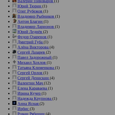
Валерий Пивоваров
(1)
Юрий Тюрин
(1)
Олег Рубежов
(1)
Владимир Рыбников
(1)
Антон Благин
(1)
Владимир Ларионов
(1)
Юрий Леднёв
(2)
Федор Озаренов
(1)
Дмитрий Губа
(1)
Алёна Викторова
(4)
Сергей Лазарев
(2)
Павел Задорожный
(1)
Михаил Хохлов
(1)
Татьяна Клименкова
(1)
Сергей Орлов
(1)
Сергей Денискин
(4)
Валентин Мач
(12)
Елена Караваева
(1)
Ирина Кучер
(1)
Надежда Крупнова
(1)
Анна Ясная
(2)
Ирбис
(3)
Роман Рябинин
(4)