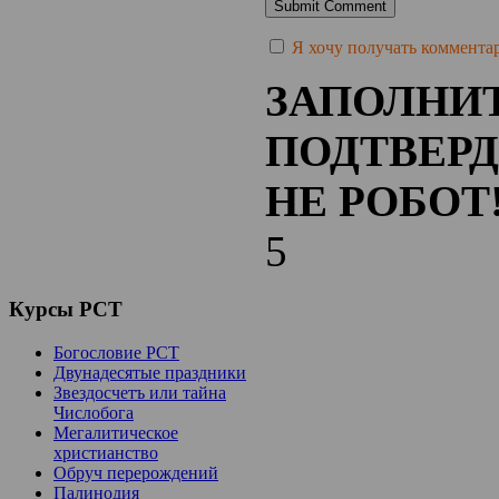
Я хочу получать комментари
ЗАПОЛНИТ
ПОДТВЕРД
НЕ РОБОТ!
5
Курсы
РСТ
Богословие РСТ
Двунадесятые праздники
Звездосчетъ или тайна
Числобога
Мегалитическое
христианство
Обруч перерождений
Палинодия