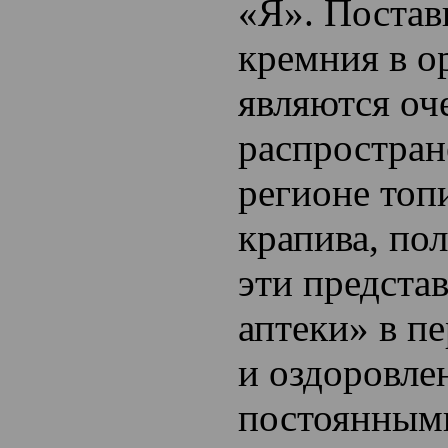
«Я». Поста
кремния в о
являются оч
распростран
регионе топ
крапива, по
эти предста
аптеки» в п
и оздоровле
постоянным