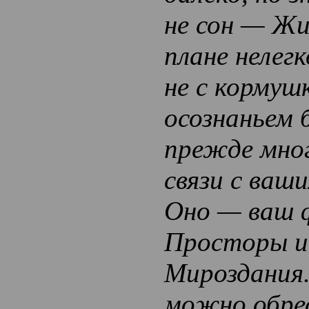
не сон — Жи
плане нелег
не с кормушк
осознаньем 
прежде мног
связи с ваш
Оно — ваш ф
Просторы и
Мироздания.
можно обре