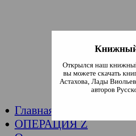
Книжный
Институт богослови
Открылся наш книжный
Традиции СВА
(Сла
вы можете скачать кни
Астахова, Лады Виольев
Академия)
авторов Русск
Главная
ОПЕРАЦИЯ Z