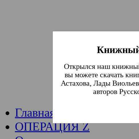
Книжный
Институт богослови
Открылся наш книжный
Традиции СВА
(Сла
вы можете скачать кни
Астахова, Лады Виольев
Академия)
авторов Русск
Главная
ОПЕРАЦИЯ Z