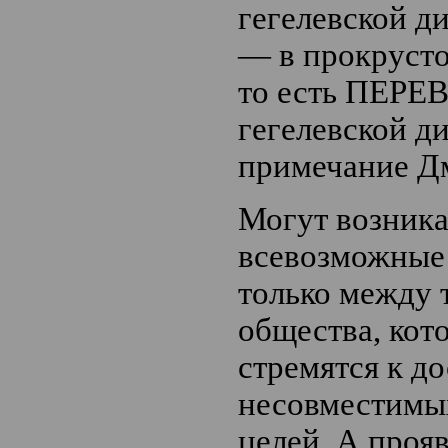
гегелевской д
— в прокрусто
то есть ПЕР
гегелевской д
примечание Д
Могут возника
всевозможные
только между 
общества, кот
стремятся к д
несовместимы
целей. А проя