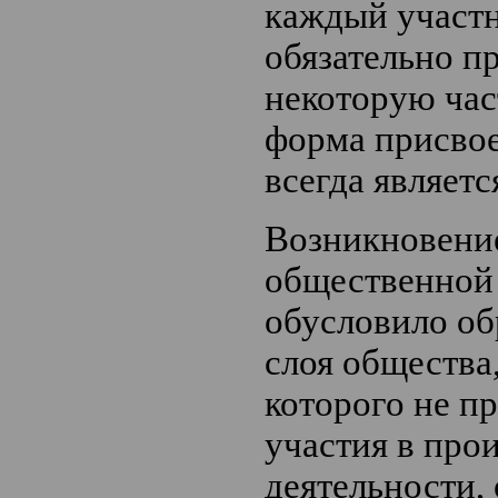
каждый участн
обязательно п
некоторую част
форма присвое
всегда являет
Возникновение
общественной
обусловило об
слоя общества
которого не п
участия в про
деятельности,