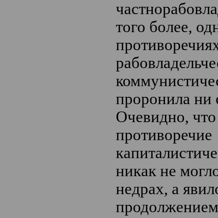
частнорабовла
того более, од
противоречиях
рабовладельче
коммунистичес
проронила ни 
Очевидно, что
противоречие
капиталистиче
никак не могло
недрах, а яви
продолжением