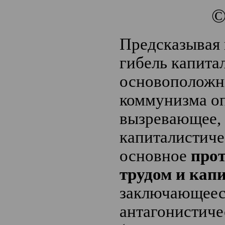
Предсказывая
гибель капита
основоположн
коммунизма о
вызревающее, 
капиталистиче
основное
про
трудом и кап
заключающеес
антагонистиче