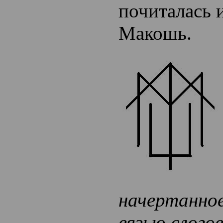
почиталась 
Макошь.
начертанное
вязью слого