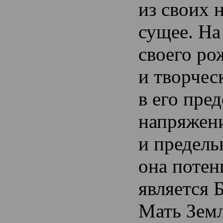
из своих 
сущее. На
своего р
и творчес
в его пре
напряжен
и предель
она потен
является 
Мать Зем