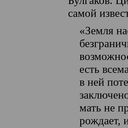
Булгаков. Ц
самой извес
«Земля н
безграни
возможно
есть всем
в ней пот
заключено
мать не п
рождает, 