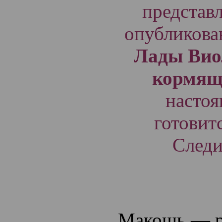
представ
опубликова
Лады Вио
кормящ
настоя
готовит
Следи
Макошь — р