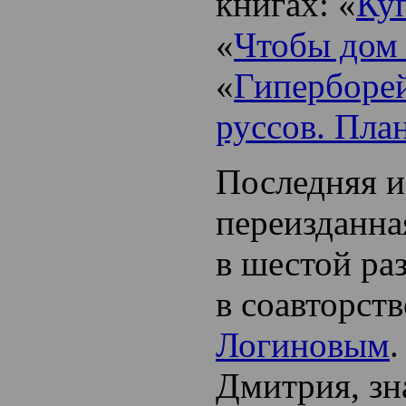
книгах: «
Куп
«
Чтобы дом
«
Гиперборей
руссов. Пла
Последняя из
переизданна
в шестой ра
в соавторств
Логиновым
.
Дмитрия, з