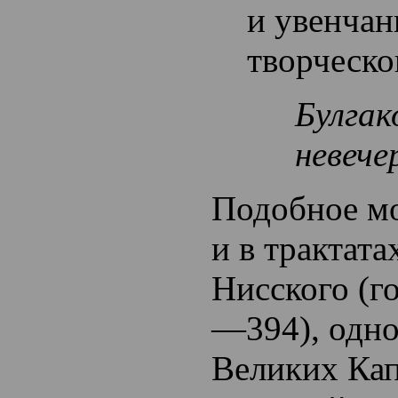
и увенчан
творческо
Булгак
невече
Подобное м
и в трактата
Нисского (г
—394), одно
Великих Кап