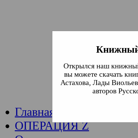
Книжный
Институт богослови
Открылся наш книжный
Традиции СВА
(Сла
вы можете скачать кни
Астахова, Лады Виольев
Академия)
авторов Русск
Главная
ОПЕРАЦИЯ Z